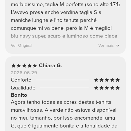
morbidissime, taglia M perfetta (sono alto 1.74)
L'avevo presa anche verdina taglia S a
maniche lunghe e l'ho tenuta perché
comunque mi va bene, però la M è meglio!
blu navy super, scuro e luminoso come piace
a me!
Ver Original
Ver mais
Chiara G.
2026-06-29
Conforto
Qualidade
Bonito
Agora tenho todas as cores destas t-shirts
maravilhosas. A verde não estava disponível
no meu tamanho, por isso encomendei uma
G, que é igualmente bonita e a tonalidade da