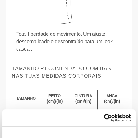
Total liberdade de movimento. Um ajuste
descomplicado e descontraído para um look
casual.
TAMANHO RECOMENDADO COM BASE
NAS TUAS MEDIDAS CORPORAIS
PEITO
CINTURA
ANCA
TAMANHO
(cm)/(in)
(cm)/(in)
(cm)/(in)
82 - 90
74 - 82
56 - 64
XS
32"
- 35"
5/16
29"
- 32"
22"
- 25"
1/8
5/16
1/8
1/4
7/16