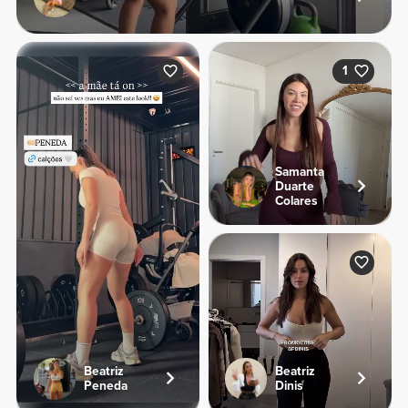
1
Samanta
Duarte
Colares
Beatriz
Beatriz
Peneda
Dinis