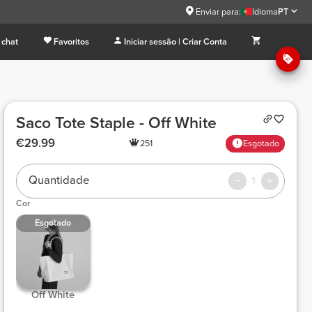
Enviar para:
Idioma
PT
 chat
Favoritos
Iniciar sessão | Criar Conta
Saco Tote Staple - Off White
€29.99
251
Esgotado
Quantidade
1
Cor
Esgotado
 Off White 