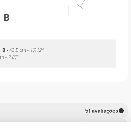
|
B -
43.5 cm -
17.12"
cm -
7.87"
51 avaliações
Conforto
48
4.9