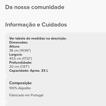
Da nossa comunidade
Liliana
Pinja
Almeida
Maria
Pitkänen
Santos
Covas
1
Pinto
Informação e Cuidados
1
Ver tabela de medidas na descrição.
Dimensões:
Altura:
38 cm (14,96")
Largura:
43,5 cm (17,12")
Profundidade:
20 cm (7,87")
Capacidade: Aprox. 33 L
Composição
100% Algodão
Fabricado em Portugal