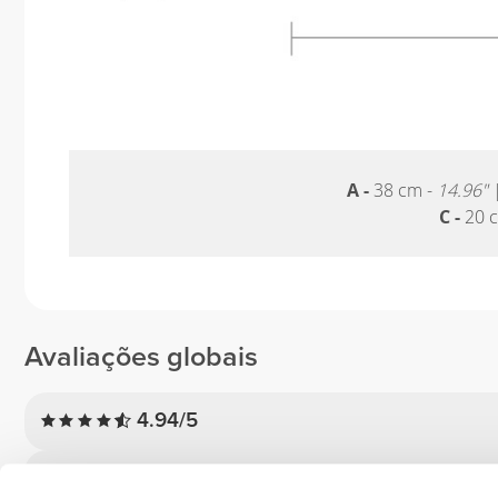
A -
38 cm -
14.96"
C -
20 
Avaliações globais
4.94/5
5