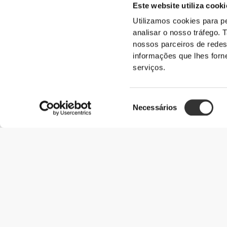
Este website utiliza cooki
4
3
Utilizamos cookies para pe
analisar o nosso tráfego.
2
nossos parceiros de redes
1
informações que lhes forne
serviços.
Avaliações de clientes
Seleção
Sara C.
Necessários
de
2026-06-09
Adorei este saco.
consentimento
É incrível , bastante grande, dá para ir para o ginásio, praia , etc.
minhas esportivas! Achei até bem bonita para usar no dia a di
coisas atras.
Rodrigue D.
2026-07-01
A mala Prozis é elegante e durável.
Ideal para viagens, para guardar os seus pertences essenciais, e
adequado para todas as ocasiões.
Ver Original