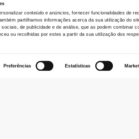
Qualidade
es
3
5.0
0
rsonalizar conteúdo e anúncios, fornecer funcionalidades de re
 Também partilhamos informações acerca da sua utilização do si
0
 sociais, de publicidade e de análise, que as podem combinar c
0
ceu ou recolhidas por estes a partir da sua utilização dos respe
Preferências
Estatísticas
Marke
Conforto
5
.. A cor e o tecido sao incríveis. Superou as
Qualidade
a, para quem anda sempre com imensas
5
Conforto
5
xcelente qualidade e design discreto,
Qualidade
5