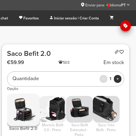
9
Enviar para:
Idioma
PT
 chat
Favoritos
Iniciar sessão | Criar Conta
Saco Befit 2.0
€59.99
Em stock
503
Quantidade
1
Opção
 Mochila Befit 
 Saco Befit 
 Saco Tote 
 Saco Befit 2.0 
3.0 - Preto 
Extended - 
Befit - Preto 
Preto 