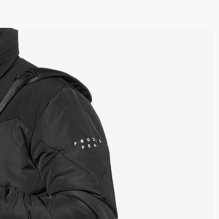
Ana Pinto
Zé Mota
Bruno
Fernandes
7
2