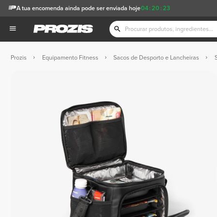
A tua encomenda ainda pode ser enviada hoje
04
:
20
:
22
Prozis
Equipamento Fitness
Sacos de Desporto e Lancheiras
S