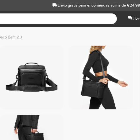
Envio grátis
para encomendas acima de €24.9
Live
aco Befit 2.0