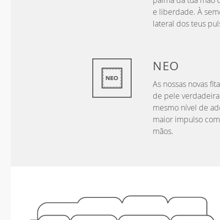
palma da tua mão c
e liberdade. À seme
lateral dos teus pu
NEO
As nossas novas fit
de pele verdadeira
mesmo nível de ad
maior impulso com
mãos.