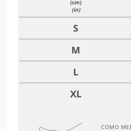
(cm)
(in)
S
M
L
XL
COMO ME