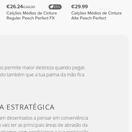
€26.24
€29.99
€34.99
25%
Calções Médios de Cintura
Calções Médios de Cintura
Regular Peach Perfect FX
Alta Peach Perfect
os permite maior destreza quando pegas
indo também que a tua palma da mão fica
A ESTRATÉGICA
oram desenhados a pensar em conveniência
o vais ter as principais áreas de abrasão da