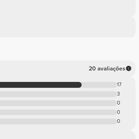
20 avaliações
17
3
0
0
0