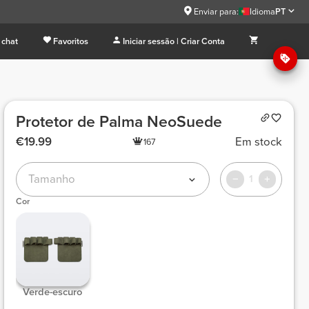
Enviar para:
Idioma
PT
 chat
Favoritos
Iniciar sessão | Criar Conta
Protetor de Palma NeoSuede
€19.99
Em stock
167
Tamanho
1
Cor
 Verde-escuro 