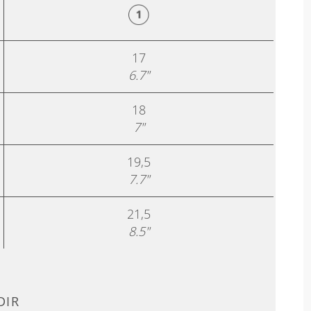
17
6.7"
18
7"
19,5
7.7"
21,5
8.5"
DIR