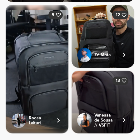
5
12
Zé Mota
13
Vanessa
Roosa
de Sousa
Laituri
// VSFIT