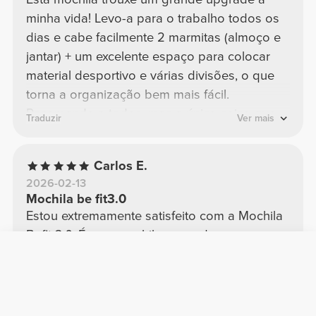
minha vida! Levo-a para o trabalho todos os
dias e cabe facilmente 2 marmitas (almoço e
jantar) + um excelente espaço para colocar
material desportivo e várias divisões, o que
torna a organização bem mais fácil.
Recomendo a todos, mas a única coisa que
Traduzir
Ver mais
me queixo é a distribuição do peso, nos
primeiros dias notei uma sensação estranha e
Carlos E.
talvez seja por colocar as marmitas no fundo
2026-02-13
da mochila e não no compartimento superior.
Mochila be fit3.0
De resto, impecável!
Estou extremamente satisfeito com a Mochila
Befit 3.0. É uma mochila pensada mesmo
para quem tem uma rotina ativa e precisa de
organização no dia a dia. A qualidade dos
materiais é muito boa e nota-se que foi feita
para aguentar uso intenso.