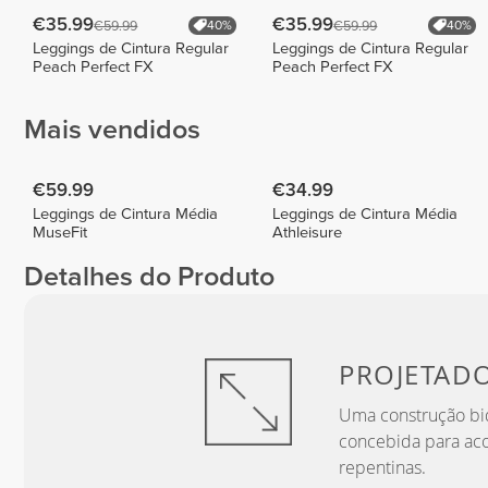
€35.99
€35.99
€59.99
€59.99
40%
40%
Leggings de Cintura Regular
Leggings de Cintura Regular
Peach Perfect FX
Peach Perfect FX
Mais vendidos
€59.99
€34.99
Leggings de Cintura Média
Leggings de Cintura Média
MuseFit
Athleisure
Detalhes do Produto
PROJETAD
Uma construção bid
concebida para ac
repentinas.