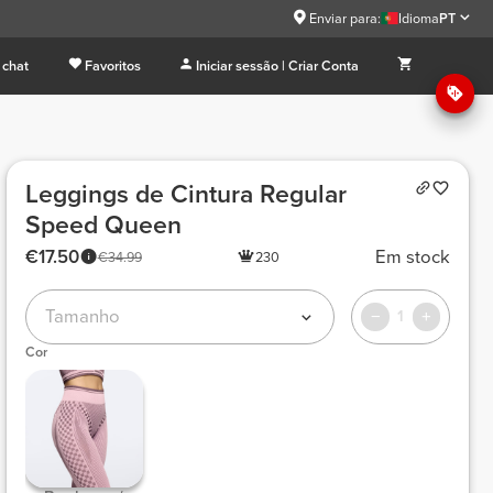
Enviar para:
Idioma
PT
 chat
Favoritos
Iniciar sessão | Criar Conta
Leggings de Cintura Regular
Speed Queen
€17.50
Em stock
€34.99
230
Tamanho
1
Cor