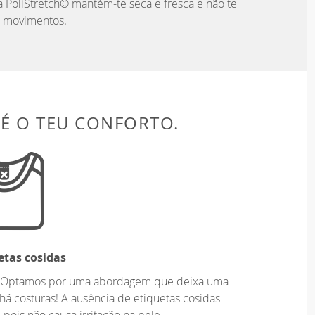
 PoliStretch© mantém-te seca e fresca e não te
s movimentos.
 É O TEU CONFORTO.
etas cosidas
o. Optamos por uma abordagem que deixa uma
há costuras! A ausência de etiquetas cosidas
 pois não causa irritação na pele.