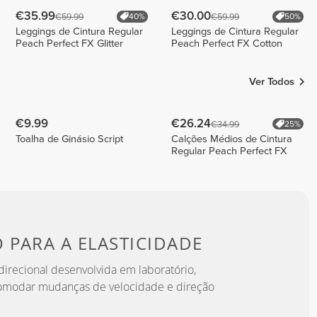
€35.99
€30.00
€59.99
€59.99
40%
50%
Leggings de Cintura Regular
Leggings de Cintura Regular
Peach Perfect FX Glitter
Peach Perfect FX Cotton
Ver Todos
€9.99
€26.24
€34.99
25%
Toalha de Ginásio Script
Calções Médios de Cintura
Regular Peach Perfect FX
O PARA
A ELASTICIDADE
irecional desenvolvida em laboratório,
omodar mudanças de velocidade e direção