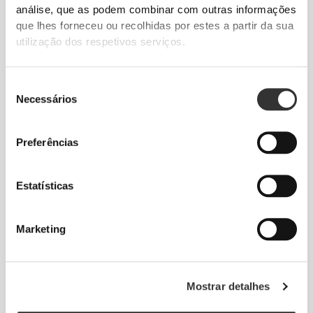
análise, que as podem combinar com outras informações
que lhes forneceu ou recolhidas por estes a partir da sua
utilização dos respetivos serviços.
Seleção
Necessários
de
consentimento
Informação e Cuidados
Preferências
Avaliações globais
Estatísticas
5
(14 avaliações)
Marketing
Da nossa comunidade
Ver Todos
Mostrar detalhes
1