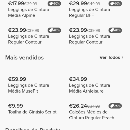
€17.99
€29.99
€29.99
40%
€49.99
40%
Leggings de Cintura
Leggings de Cintura
Média Alpine
Regular BFF
€23.99
€23.99
€39.99
40%
€39.99
40%
Leggings de Cintura
Leggings de Cintura
Regular Contour
Regular Contour
Mais vendidos
Ver Todos
€59.99
€34.99
Leggings de Cintura
Leggings de Cintura
Média MuseFit
Média Athleisure
€9.99
€26.24
€34.99
25%
Toalha de Ginásio Script
Calções Médios de
Cintura Regular Peach
Perfect FX