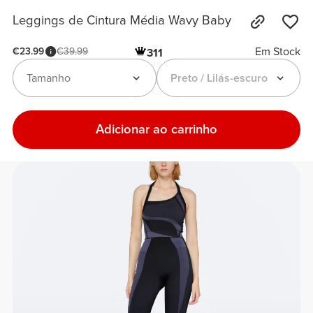
Leggings de Cintura Média Wavy Baby
Em Stock
€23.99
€39.99
311
Tamanho
Preto / Lilás-escuro
Adicionar ao carrinho