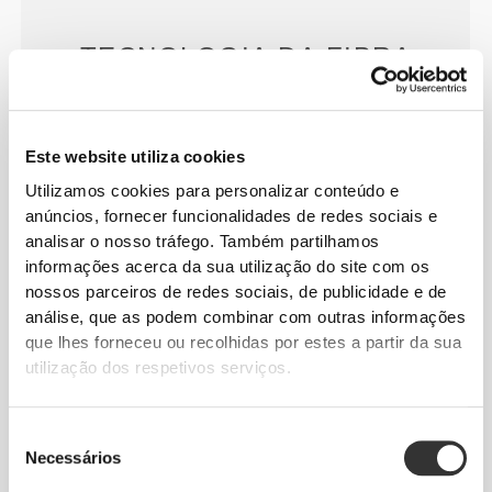
TECNOLOGIA DA FIBRA
Este website utiliza cookies
Utilizamos cookies para personalizar conteúdo e
anúncios, fornecer funcionalidades de redes sociais e
PoliStretch© é a nossa tecnologia de fibra muito
analisar o nosso tráfego. Também partilhamos
versátil, desenvolvida em laboratório, que fornece o
informações acerca da sua utilização do site com os
nível certo de compressão com muito poder de
nossos parceiros de redes sociais, de publicidade e de
elasticidade para melhor desempenho, suporte e
análise, que as podem combinar com outras informações
conforto. A tecnologia PoliStretch© mantém-te seca
que lhes forneceu ou recolhidas por estes a partir da sua
e fresca e não te restringe os movimentos.
utilização dos respetivos serviços.
Seleção
CARACTERÍSTICAS DO
Necessários
de
consentimento