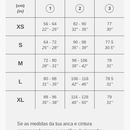
(cm)
(in)
56 - 64
82 - 90
77
XS
22" - 25"
32" - 35"
30"
64 - 72
90 - 98
77.5
S
25" - 28"
35" - 39"
30.5"
72 - 80
98 - 106
78
M
28" - 31"
39" - 42"
31"
80 - 88
106 - 116
78.5
L
31" - 35"
42" - 46"
31"
88 - 96
116 - 126
79
XL
35" - 38"
46" - 50"
31"
Se as medidas da tua anca e cintura