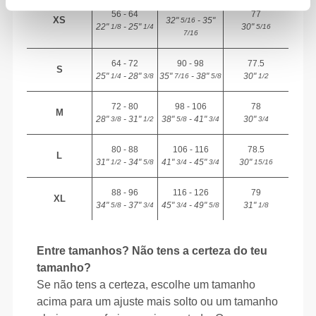
82 - 90
56 - 64
77
XS
32"
- 35"
5/16
22"
- 25"
30"
1/8
1/4
5/16
7/16
64 - 72
90 - 98
77.5
S
25"
- 28"
35"
- 38"
30"
1/4
3/8
7/16
5/8
1/2
72 - 80
98 - 106
78
M
28"
- 31"
38"
- 41"
30"
3/8
1/2
5/8
3/4
3/4
80 - 88
106 - 116
78.5
L
31"
- 34"
41"
- 45"
30"
1/2
5/8
3/4
3/4
15/16
88 - 96
116 - 126
79
XL
34"
- 37"
45"
- 49"
31"
5/8
3/4
3/4
5/8
1/8
Entre tamanhos? Não tens a certeza do teu
tamanho?
Se não tens a certeza, escolhe um tamanho
acima para um ajuste mais solto ou um tamanho