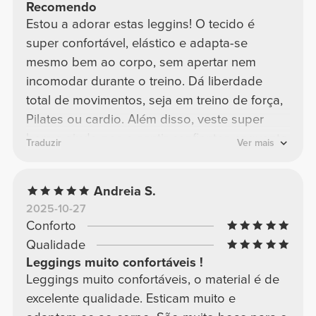
Recomendo
Estou a adorar estas leggins! O tecido é
super confortável, elástico e adapta-se
mesmo bem ao corpo, sem apertar nem
incomodar durante o treino. Dá liberdade
total de movimentos, seja em treino de força,
Pilates ou cardio. Além disso, veste super
bem e ajuda-nos a sentir confiantes enquanto
Traduzir
Ver mais
treinamos. Qualidade excelente para o dia a
dia e para quem treina com regularidade.
Andreia S.
2025-10-27
Conforto
Qualidade
Leggings muito confortáveis !
Leggings muito confortáveis, o material é de
excelente qualidade. Esticam muito e