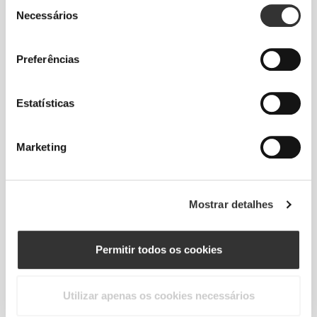
Seleção
Necessários
de
consentimento
Preferências
Total liberdade de movimento. Um ajuste
Estatísticas
descomplicado e descontraído para um look
casual.
Marketing
TAMANHO RECOMENDADO COM BASE
NAS TUAS MEDIDAS CORPORAIS
Mostrar detalhes
ENTRE-
PERNAS
Permitir todos os cookies
CINTURA
ANCA
medido do
TAMANHO
(cm)/(in)
(cm)/(in)
entrepernas à
bainha
(cm)/(in)
Utilizar apenas os cookies necessários