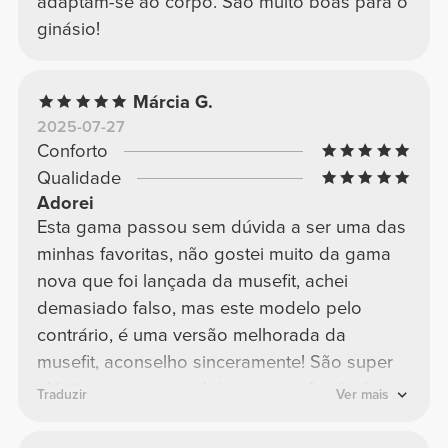
adaptam-se ao corpo. São muito boas para o
ginásio!
Márcia G.
2025-07-27
Conforto
Qualidade
Adorei
Esta gama passou sem dúvida a ser uma das
minhas favoritas, não gostei muito da gama
nova que foi lançada da musefit, achei
demasiado falso, mas este modelo pelo
contrário, é uma versão melhorada da
musefit, aconselho sinceramente! São super
elásticas e o material é super confortável, a
Traduzir
Ver mais
cintura não é muito alta nem muito descida,
perfeito! Já quero outras cores!