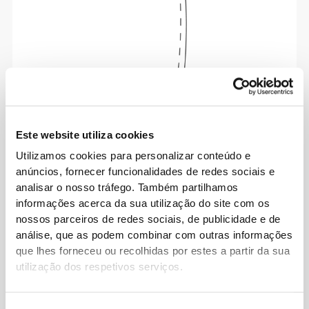
A palavra de ordem é liberdade de movimento
Este website utiliza cookies
com conforto todos os dias.
Utilizamos cookies para personalizar conteúdo e
anúncios, fornecer funcionalidades de redes sociais e
analisar o nosso tráfego. Também partilhamos
Solto
informações acerca da sua utilização do site com os
nossos parceiros de redes sociais, de publicidade e de
análise, que as podem combinar com outras informações
que lhes forneceu ou recolhidas por estes a partir da sua
utilização dos respetivos serviços.