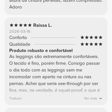
altura da cintura perfeitas, fazem compressão.
Adoro
Raissa L.
2026-03-16
Conforto
Qualidade
Produto robusto e confortável
As leggings são extremamente confortáveis.
O tecido é fino, porém firme. Consigo passar
o dia todo com as leggings sem me
incomodar com aperto na cintura ou nas
pernas. Achei que seria see-through por ser
fina, mas, na verdade, é squat-proof, o que é
ainda mais incrível! Finalmente encontrei o
Traduzir
Ver mais
que procurava <3