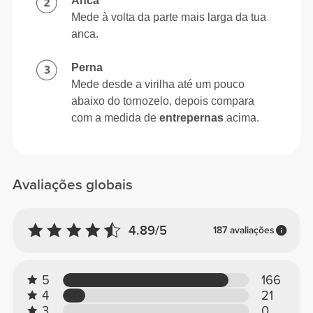
Anca
Mede à volta da parte mais larga da tua
anca.
Perna
Mede desde a virilha até um pouco
abaixo do tornozelo, depois compara
com a medida de
entrepernas
acima.
Avaliações globais
4.89/5
187 avaliações
5
166
4
21
3
0