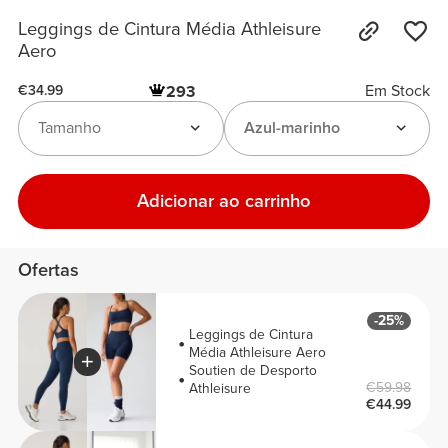
Leggings de Cintura Média Athleisure
Aero
Em Stock
293
€34.99
Tamanho
Azul-marinho
Adicionar ao carrinho
Ofertas
-25%
Leggings de Cintura
Média Athleisure Aero
Soutien de Desporto
€59.98
Athleisure
€44.99