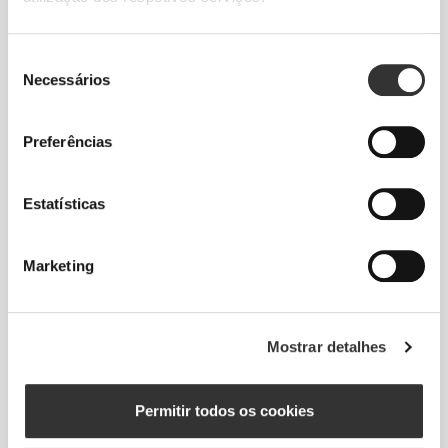
Seleção
Necessários
de
consentimento
Preferências
Estatísticas
Total liberdade de movimento. Um ajuste
descomplicado e descontraído para um look
casual.
Marketing
TAMANHO RECOMENDADO COM BASE
NAS TUAS MEDIDAS CORPORAIS
Mostrar detalhes
Permitir todos os cookies
ENTRE-
PERNAS
CINTURA
ANCA
medido do