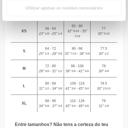
TAMANHO
(cm)/(in)
(cm)/(in)
entrepernas à
Utilizar apenas os cookies necessários
bainha
(cm)/(in)
82 - 90
56 - 64
77
XS
32"
- 35"
5/16
22"
- 25"
30"
1/8
1/4
5/16
7/16
64 - 72
90 - 98
77.5
S
25"
- 28"
35"
- 38"
30"
1/4
3/8
7/16
5/8
1/2
72 - 80
98 - 106
78
M
28"
- 31"
38"
- 41"
30"
3/8
1/2
5/8
3/4
3/4
80 - 88
106 - 116
78.5
L
31"
- 34"
41"
- 45"
30"
1/2
5/8
3/4
3/4
15/16
88 - 96
116 - 126
79
XL
34"
- 37"
45"
- 49"
31"
5/8
3/4
3/4
5/8
1/8
Entre tamanhos? Não tens a certeza do teu