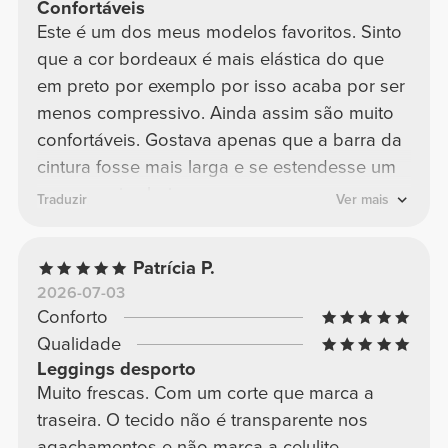
Confortáveis
Este é um dos meus modelos favoritos. Sinto
que a cor bordeaux é mais elástica do que
em preto por exemplo por isso acaba por ser
menos compressivo. Ainda assim são muito
confortáveis. Gostava apenas que a barra da
cintura fosse mais larga e se estendesse um
pouco mais abaixo
Traduzir
Ver mais
Patrícia P.
2026-07-03
Conforto
Qualidade
Leggings desporto
Muito frescas. Com um corte que marca a
traseira. O tecido não é transparente nos
agachamentos e não marca a celulite.