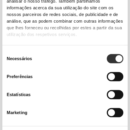
analisar o nosso tráfego. Também partilhamos
com conforto todos os dias.
informações acerca da sua utilização do site com os
nossos parceiros de redes sociais, de publicidade e de
análise, que as podem combinar com outras informações
que lhes forneceu ou recolhidas por estes a partir da sua
utilização dos respetivos serviços.
Seleção
Necessários
de
consentimento
Preferências
Estatísticas
Total liberdade de movimento. Um ajuste
Marketing
descomplicado e descontraído para um look
casual.