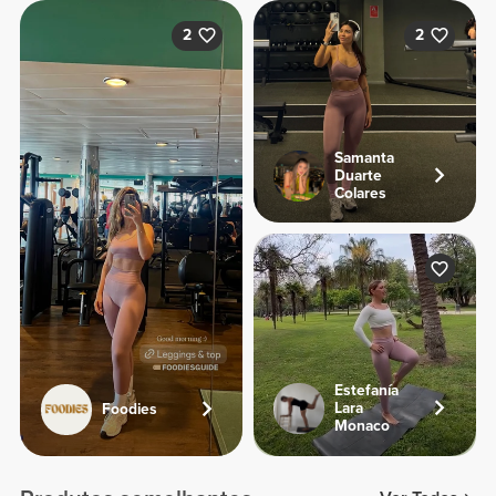
2
2
Samanta
Duarte
Colares
Estefanía
Lara
Foodies
Monaco