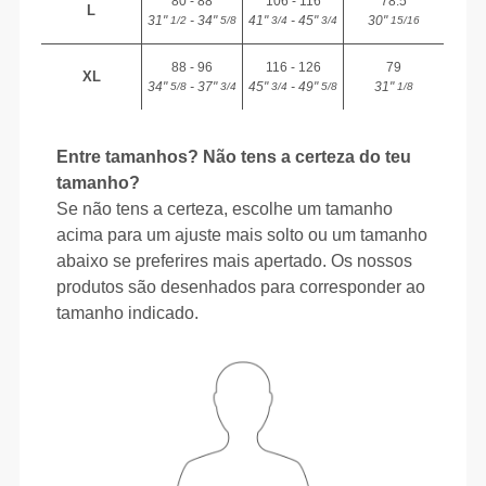
80 - 88
106 - 116
78.5
L
31"
- 34"
41"
- 45"
30"
1/2
5/8
3/4
3/4
15/16
88 - 96
116 - 126
79
XL
34"
- 37"
45"
- 49"
31"
5/8
3/4
3/4
5/8
1/8
Entre tamanhos? Não tens a certeza do teu
tamanho?
Se não tens a certeza, escolhe um tamanho
acima para um ajuste mais solto ou um tamanho
abaixo se preferires mais apertado. Os nossos
produtos são desenhados para corresponder ao
tamanho indicado.