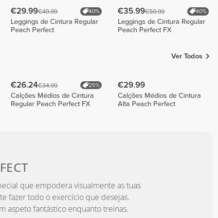
€29.99
€35.99
€49.99
€59.99
40%
40%
Leggings de Cintura Regular
Leggings de Cintura Regular
Peach Perfect
Peach Perfect FX
Ver Todos
€26.24
€29.99
€34.99
25%
Calções Médios de Cintura
Calções Médios de Cintura
Regular Peach Perfect FX
Alta Peach Perfect
FECT
ecial que empodera visualmente as tuas
te fazer todo o exercício que desejas.
m aspeto fantástico enquanto treinas.