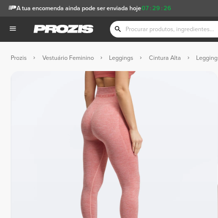
A tua encomenda ainda pode ser enviada hoje
07
:
29
:
26
Prozis
Vestuário Feminino
Leggings
Cintura Alta
Legging