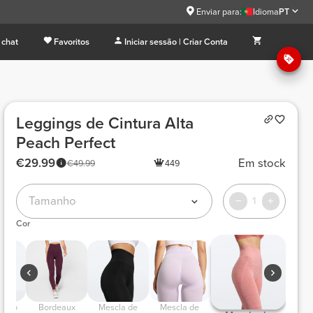
9
Enviar para:
Idioma
PT
 chat
Favoritos
Iniciar sessão | Criar Conta
Leggings de Cintura Alta
Peach Perfect
€29.99
Em stock
€49.99
449
Tamanho
1
Cor
Claro 
 Bordeaux 
 Mescla de 
 Mescla de 