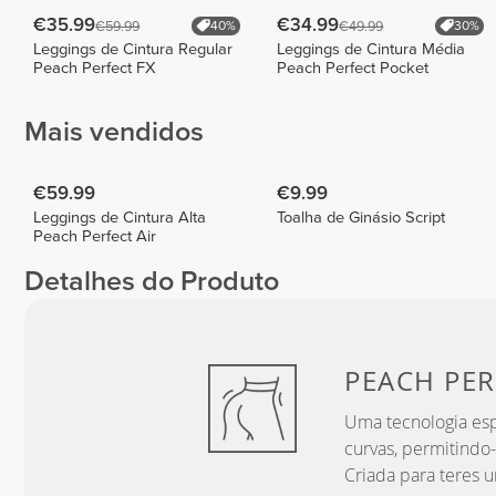
€35.99
€34.99
€59.99
€49.99
40%
30%
Leggings de Cintura Regular
Leggings de Cintura Média
Peach Perfect FX
Peach Perfect Pocket
Mais vendidos
€59.99
€9.99
Leggings de Cintura Alta
Toalha de Ginásio Script
Peach Perfect Air
Detalhes do Produto
PEACH
PER
Uma tecnologia esp
curvas, permitindo-
Criada para teres u