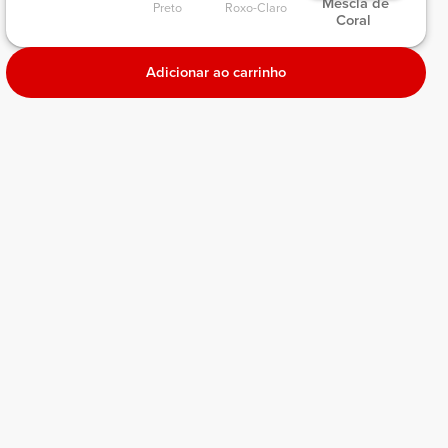
 Mescla de 
Preto 
Roxo-Claro 
Coral 
Adicionar ao carrinho