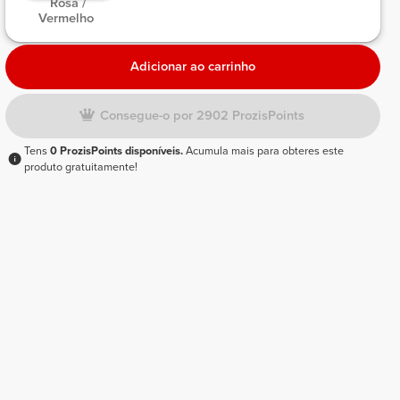
 Rosa / 
Vermelho 
Adicionar ao carrinho
Consegue-o por 2902 ProzisPoints
Tens
0 ProzisPoints disponíveis.
Acumula mais para obteres este
produto gratuitamente!