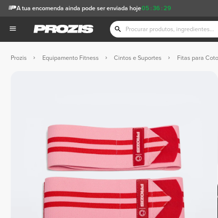
A tua encomenda ainda pode ser enviada hoje
05
:
36
:
28
Prozis
Equipamento Fitness
Cintos e Suportes
Fitas para Cot