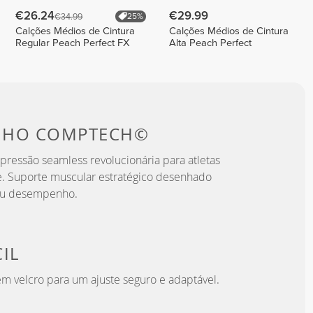
€26.24
€29.99
€34.99
25%
Calções Médios de Cintura
Calções Médios de Cintura
Regular Peach Perfect FX
Alta Peach Perfect
NHO
COMPTECH©
ressão seamless revolucionária para atletas
de. Suporte muscular estratégico desenhado
teu desempenho.
IL
em velcro para um ajuste seguro e adaptável.