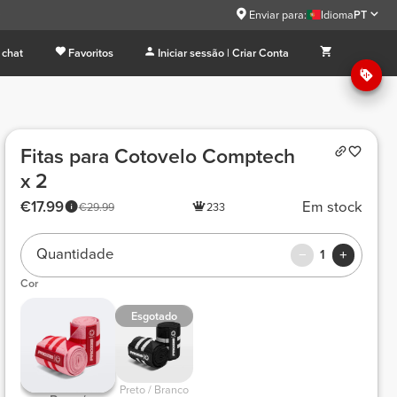
9
Enviar para:
Idioma
PT
 chat
Favoritos
Iniciar sessão | Criar Conta
Fitas para Cotovelo Comptech
x 2
€17.99
Em stock
€29.99
233
Quantidade
1
Cor
Esgotado
 Preto / Branco 