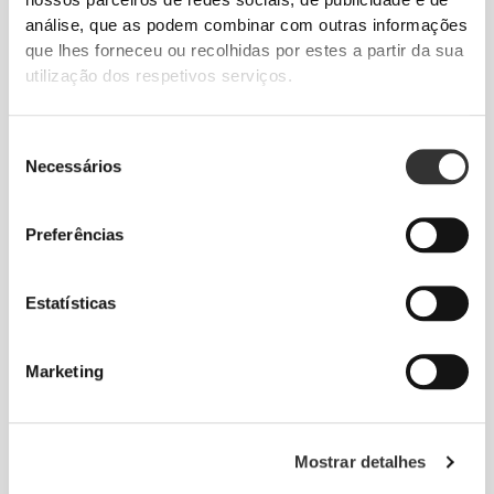
Detalhes do Produto
análise, que as podem combinar com outras informações
que lhes forneceu ou recolhidas por estes a partir da sua
utilização dos respetivos serviços.
Seleção
Necessários
de
consentimento
PROJETADO PARA
A
ELASTICIDADE
Preferências
Uma construção bidirecional desenvolvida em
laboratório, concebida para acomodar mudanças de
Estatísticas
velocidade e direção repentinas.
Marketing
Mostrar detalhes