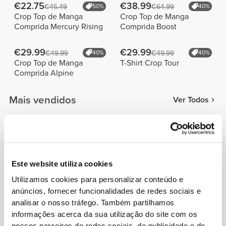
€22.75
€38.99
€45.49
50%
€64.99
40%
Crop Top de Manga
Crop Top de Manga
Comprida Mercury Rising
Comprida Boost
€29.99
€29.99
€49.99
40%
€49.99
40%
Crop Top de Manga
T-Shirt Crop Tour
Comprida Alpine
Mais vendidos
Ver Todos
€26.24
€29.99
€34.99
25%
Calções Médios de
Calções Médios de
Cintura Regular Peach
Cintura Alta Peach
Este website utiliza cookies
Perfect FX
Perfect
Utilizamos cookies para personalizar conteúdo e
€23.99
€20.99
€39.99
40%
€34.99
40%
anúncios, fornecer funcionalidades de redes sociais e
Leggings de Cintura Alta
Calções Médios de
analisar o nosso tráfego. Também partilhamos
Contour
Cintura Regular Peach
Perfect FX Cotton
informações acerca da sua utilização do site com os
nossos parceiros de redes sociais, de publicidade e de