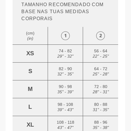
TAMANHO RECOMENDADO COM
BASE NAS TUAS MEDIDAS
CORPORAIS
(cm)
(in)
74 - 82
56 - 64
XS
29" - 32"
22" - 25"
82 - 90
64 - 72
S
32" - 35"
25" - 28"
90 - 98
72 - 80
M
35" - 39"
28" - 31"
98 - 108
80 - 88
L
39" - 43"
31" - 35"
108 - 118
88 - 96
XL
43" - 47"
35" - 38"