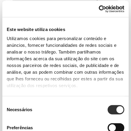
durante todo o dia
.
CARACTERÍSTICAS
Este website utiliza cookies
PRINCIPAIS
Utilizamos cookies para personalizar conteúdo e
anúncios, fornecer funcionalidades de redes sociais e
SECAGEM RÁPIDA
analisar o nosso tráfego. Também partilhamos
A tecnologia avançada de absorção de
informações acerca da sua utilização do site com os
humidade afasta rapidamente o suor,
nossos parceiros de redes sociais, de publicidade e de
permitindo que evapore rapidamente,
análise, que as podem combinar com outras informações
garantindo que a tua pele se mantém
que lhes forneceu ou recolhidas por estes a partir da sua
seca para máximo conforto.
utilização dos respetivos serviços.
CONTROLO DE ODORES
Seleção
Mantém-te fresca durante mais tempo com
Necessários
de
tecnologia incorporada de combate a
consentimento
odores graças a uma ação antibacteriana.
Preferências