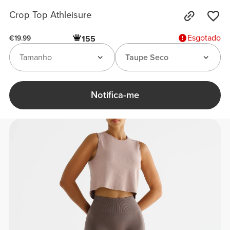
Crop Top Athleisure
Esgotado
155
€19.99
Tamanho
Taupe Seco
Notifica-me