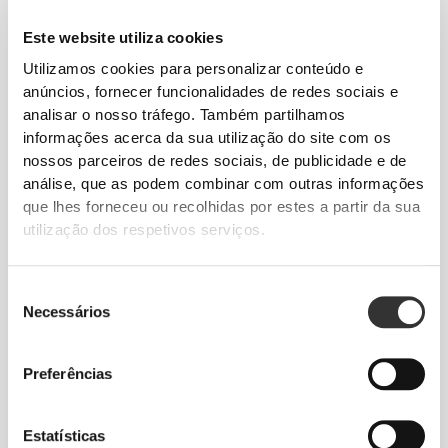
Este website utiliza cookies
Utilizamos cookies para personalizar conteúdo e
anúncios, fornecer funcionalidades de redes sociais e
analisar o nosso tráfego. Também partilhamos
informações acerca da sua utilização do site com os
nossos parceiros de redes sociais, de publicidade e de
análise, que as podem combinar com outras informações
NOTA SOBRE AS
que lhes forneceu ou recolhidas por estes a partir da sua
RECOMENDAÇÕES DE
utilização dos respetivos serviços.
TAMANHO
A tabela acima destina-se a ajudar a
Seleção
escolher o tamanho de calçado certo
Necessários
de
para o tamanho de pé certo. Não
consentimento
obstante, deves ter em conta que as
Preferências
recomendações fornecidas se baseiam
em formatos de pé padrão e que, em
casos específicos, o tamanho conforme
Estatísticas
sugerido pela tabela poderá não ser a