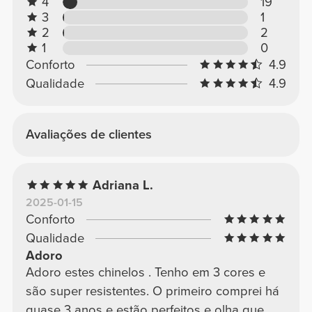
4
19
3
1
2
2
1
0
Conforto
4.9
Qualidade
4.9
Avaliações de clientes
Adriana L.
2025-01-15
Conforto
Qualidade
Adoro
Adoro estes chinelos . Tenho em 3 cores e
são super resistentes. O primeiro comprei há
quase 3 anos e estão perfeitos e olha que