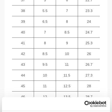
37
5
6
22.7
38
5.5
7
23.3
39
6.5
8
24
40
7
8.5
24.7
41
8
9
25.3
42
8.5
10
26
43
9.5
11
26.7
44
10
11.5
27.3
45
11
12.5
28
46
12
13.5
28.7