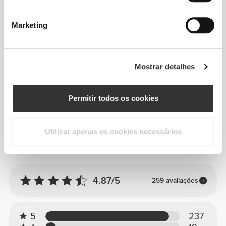
melhor opção. Se o comprimento do pé
for intermédio e parecer estar entre dois
Marketing
tamanhos, certifica-te de que
consideras outros fatores para
selecionares o melhor tamanho, como a
Mostrar detalhes
altura do peito do pé e a espessura das
meias habituais.
Permitir todos os cookies
Utilizar apenas os cookies necessários
Avaliações globais
4.87/5
259 avaliações
5
237