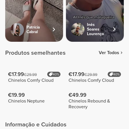
Inês
Patrícia
Soares
Cabral
Lourenço
Produtos semelhantes
Ver Todos
€17.99
€17.99
€29.99
40%
€29.99
40%
Chinelos Comfy Cloud
Chinelos Comfy Cloud
€19.99
€49.99
Chinelos Neptune
Chinelos Rebound &
Recovery
Informação e Cuidados