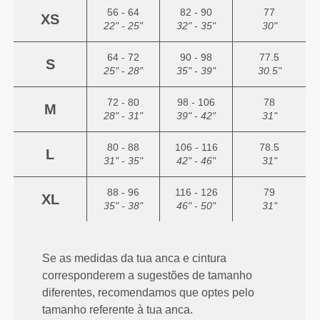
56 - 64
82 - 90
77
XS
22" - 25"
32" - 35"
30"
64 - 72
90 - 98
77.5
S
25" - 28"
35" - 39"
30.5"
72 - 80
98 - 106
78
M
28" - 31"
39" - 42"
31"
80 - 88
106 - 116
78.5
L
31" - 35"
42" - 46"
31"
88 - 96
116 - 126
79
XL
35" - 38"
46" - 50"
31"
Se as medidas da tua anca e cintura
corresponderem a sugestões de tamanho
diferentes, recomendamos que optes pelo
tamanho referente à tua anca.