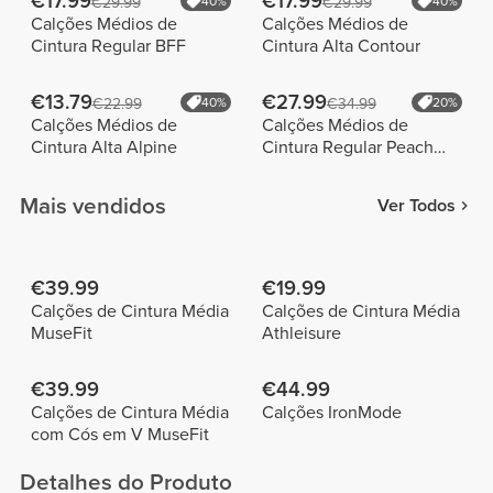
€17.99
€17.99
€29.99
40%
€29.99
40%
Calções Médios de
Calções Médios de
Cintura Regular BFF
Cintura Alta Contour
€13.79
€27.99
€22.99
40%
€34.99
20%
Calções Médios de
Calções Médios de
Cintura Alta Alpine
Cintura Regular Peach
Perfect FX
Mais vendidos
Ver Todos
€39.99
€19.99
Calções de Cintura Média
Calções de Cintura Média
MuseFit
Athleisure
€39.99
€44.99
Calções de Cintura Média
Calções IronMode
com Cós em V MuseFit
Detalhes do Produto