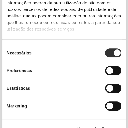
informações acerca da sua utilização do site com os
nossos parceiros de redes sociais, de publicidade e de
PROJETADO PARA
A
análise, que as podem combinar com outras informações
ELASTICIDADE
que lhes forneceu ou recolhidas por estes a partir da sua
utilização dos respetivos serviços.
As nossas peças promovem compressão e
elasticidade, e foram criadas para se moverem
contigo.
Seleção
Necessários
de
consentimento
Preferências
Estatísticas
SIMPLESMENTE
PERFEITA
Peças de vestuário desenhadas com uma cintura
Marketing
alta o suficiente para te dar suporte e se manterem
no lugar durante os treinos mais intensos, sem
restringir os teus movimentos nem cobrir