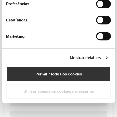
Preferências
elasticidade para melhor desempenho, suporte e
conforto. A tecnologia PoliStretch© mantém-te seca
e fresca e não te restringe os movimentos.
Estatísticas
Marketing
CARACTERÍSTICAS DO
PRODUTO
Mostrar detalhes
Permitir todos os cookies
Utilizar apenas os cookies necessários
ELASTICIDADE BIDIRECIONAL