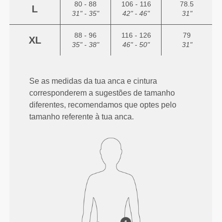
80 - 88
106 - 116
78.5
L
31" - 35"
42" - 46"
31"
88 - 96
116 - 126
79
XL
35" - 38"
46" - 50"
31"
Se as medidas da tua anca e cintura
corresponderem a sugestões de tamanho
diferentes, recomendamos que optes pelo
tamanho referente à tua anca.