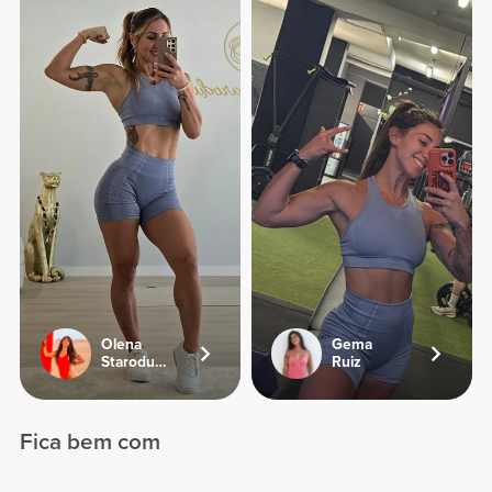
Olena
Gema
Starodubets
Ruiz
Fica bem com