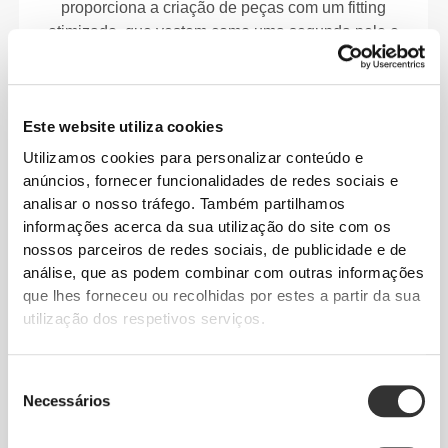
proporciona a criação de peças com um fitting
otimizado, que vestem como uma segunda pele e
oferecem maior elasticidade, suporte e conforto.
RevoKnit
significa alto desempenho, máximo
Este website utiliza cookies
conforto e cuidado com o ambiente.
Utilizamos cookies para personalizar conteúdo e
anúncios, fornecer funcionalidades de redes sociais e
analisar o nosso tráfego. Também partilhamos
informações acerca da sua utilização do site com os
TECNOLOGIA DA FIBRA
nossos parceiros de redes sociais, de publicidade e de
análise, que as podem combinar com outras informações
que lhes forneceu ou recolhidas por estes a partir da sua
utilização dos respetivos serviços.
Seleção
PoliStretch© é a nossa tecnologia de fibra muito
Necessários
de
versátil, desenvolvida em laboratório, que fornece o
consentimento
nível certo de compressão com muito poder de