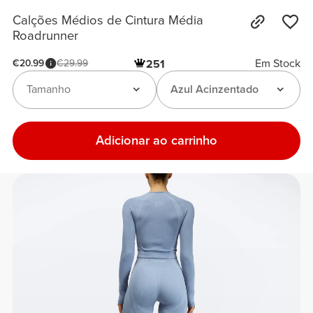
Calções Médios de Cintura Média
Roadrunner
Em Stock
€20.99
€29.99
251
Tamanho
Azul Acinzentado
Adicionar ao carrinho