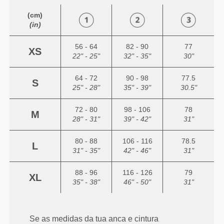
(cm)
(in)
56 - 64
82 - 90
77
XS
22" - 25"
32" - 35"
30"
64 - 72
90 - 98
77.5
S
25" - 28"
35" - 39"
30.5"
72 - 80
98 - 106
78
M
28" - 31"
39" - 42"
31"
80 - 88
106 - 116
78.5
L
31" - 35"
42" - 46"
31"
88 - 96
116 - 126
79
XL
35" - 38"
46" - 50"
31"
Se as medidas da tua anca e cintura