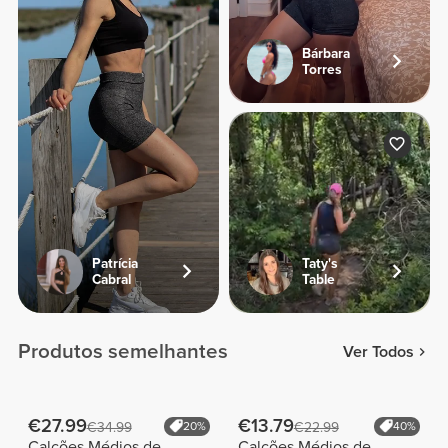
Bárbara
Torres
Patrícia
Taty's
Cabral
Table
Produtos semelhantes
Ver Todos
€27.99
€13.79
€34.99
20%
€22.99
40%
Calções Médios de
Calções Médios de