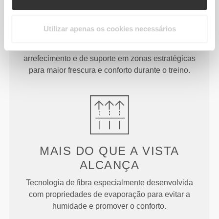
O VERDADEIRO
AGENTE DA
MUDANÇA
Utilizar apenas os cookies necessários
Vestuário desenvolvido com pontos de
arrefecimento e de suporte em zonas estratégicas
para maior frescura e conforto durante o treino.
MAIS DO QUE
A VISTA
ALCANÇA
Tecnologia de fibra especialmente desenvolvida
com propriedades de evaporação para evitar a
humidade e promover o conforto.