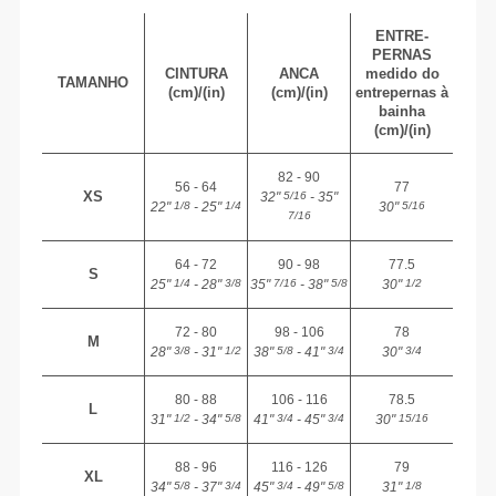
ENTRE-
PERNAS
CINTURA
ANCA
medido do
TAMANHO
(cm)/(in)
(cm)/(in)
entrepernas à
bainha
(cm)/(in)
82 - 90
56 - 64
77
XS
32"
- 35"
5/16
22"
- 25"
30"
1/8
1/4
5/16
7/16
64 - 72
90 - 98
77.5
S
25"
- 28"
35"
- 38"
30"
1/4
3/8
7/16
5/8
1/2
72 - 80
98 - 106
78
M
28"
- 31"
38"
- 41"
30"
3/8
1/2
5/8
3/4
3/4
80 - 88
106 - 116
78.5
L
31"
- 34"
41"
- 45"
30"
1/2
5/8
3/4
3/4
15/16
88 - 96
116 - 126
79
XL
34"
- 37"
45"
- 49"
31"
5/8
3/4
3/4
5/8
1/8