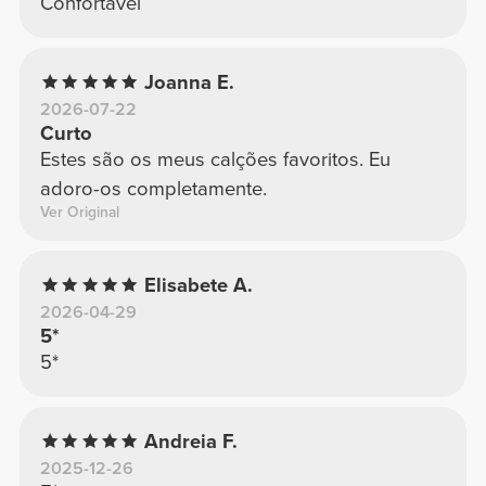
Confortável
Joanna E.
2026-07-22
Curto
Estes são os meus calções favoritos. Eu
adoro-os completamente.
Ver Original
Elisabete A.
2026-04-29
5*
5*
Andreia F.
2025-12-26