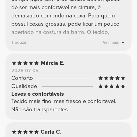
de ser mais confortável na cintura, é
demasiado comprido na coxa. Para quem
possui coxas grossas, pode ficar um pouco
apertado na costura da barra. O tecido,
entretanto, é muito confortável, e um calção
Traduzir
Ver mais
preto básico é sempre ótimo, além de não
ficar transparente
Márcia E.
2026-07-05
Conforto
Qualidade
Leves e confortáveis
Tecido mais fino, mas fresco e confortável.
Não são transparentes.
Carla C.