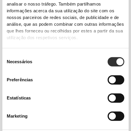
analisar o nosso tráfego. Também partilhamos
informações acerca da sua utilização do site com os
nossos parceiros de redes sociais, de publicidade e de
análise, que as podem combinar com outras informações
que lhes forneceu ou recolhidas por estes a partir da sua
utilização dos respetivos serviços.
Seleção
Necessários
de
consentimento
Total liberdade de movimento. Um ajuste
Preferências
descomplicado e descontraído para um look
casual.
Estatísticas
TAMANHO RECOMENDADO COM BASE
Marketing
NAS TUAS MEDIDAS CORPORAIS