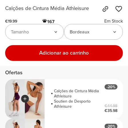
Calções de Cintura Média Athleisure
Em Stock
167
€19.99
Tamanho
Bordeaux
Adicionar ao carrinho
Ofertas
-20%
Calções de Cintura Média
Athleisure
Soutien de Desporto
€44.98
Athleisure
€35.98
-20%