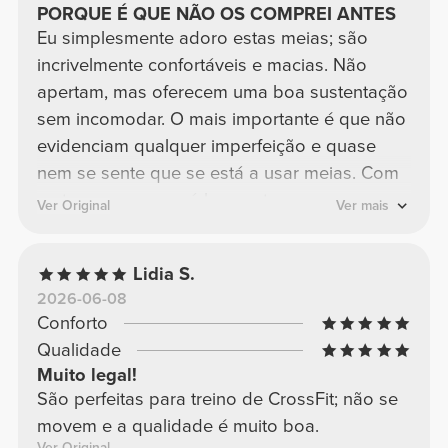
PORQUE É QUE NÃO OS COMPREI ANTES
Eu simplesmente adoro estas meias; são
incrivelmente confortáveis e macias. Não
apertam, mas oferecem uma boa sustentação
sem incomodar. O mais importante é que não
evidenciam qualquer imperfeição e quase
nem se sente que se está a usar meias. Com
certeza vou comprá-las noutras cores
Ver Original
Ver mais
também.
Lidia S.
2026-06-08
Conforto
Qualidade
Muito legal!
São perfeitas para treino de CrossFit; não se
movem e a qualidade é muito boa.
Ver Original