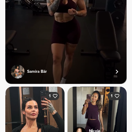
Samira Bär
1
1
Nicole