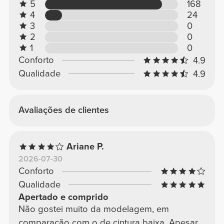
5
168
4
24
3
0
2
0
1
0
Conforto
4.9
Qualidade
4.9
Avaliações de clientes
Ariane P.
2026-07-30
Conforto
Qualidade
Apertado e comprido
Não gostei muito da modelagem, em
comparação com o de cintura baixa. Apesar