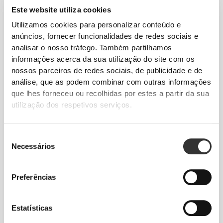
Este website utiliza cookies
Utilizamos cookies para personalizar conteúdo e
anúncios, fornecer funcionalidades de redes sociais e
Total liberdade de movimento. Um ajuste
analisar o nosso tráfego. Também partilhamos
descomplicado e descontraído para um look
informações acerca da sua utilização do site com os
casual.
nossos parceiros de redes sociais, de publicidade e de
análise, que as podem combinar com outras informações
que lhes forneceu ou recolhidas por estes a partir da sua
TAMANHO RECOMENDADO COM BASE
utilização dos respetivos serviços.
NAS TUAS MEDIDAS CORPORAIS
Seleção
ENTRE-
Necessários
de
PERNAS
consentimento
CINTURA
ANCA
medido do
TAMANHO
(cm)/(in)
(cm)/(in)
entrepernas à
Preferências
bainha
(cm)/(in)
Estatísticas
82 - 90
56 - 64
77
XS
32"
- 35"
5/16
22"
- 25"
30"
1/8
1/4
5/16