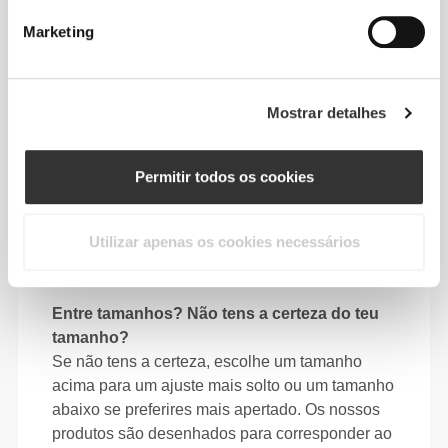
7/16
Marketing
64 - 72
90 - 98
77.5
S
25"
- 28"
35"
- 38"
30"
1/4
3/8
7/16
5/8
1/2
72 - 80
98 - 106
78
Mostrar detalhes
M
28"
- 31"
38"
- 41"
30"
3/8
1/2
5/8
3/4
3/4
80 - 88
106 - 116
78.5
Permitir todos os cookies
L
31"
- 34"
41"
- 45"
30"
1/2
5/8
3/4
3/4
15/16
88 - 96
116 - 126
79
XL
Utilizar apenas os cookies necessários
34"
- 37"
45"
- 49"
31"
5/8
3/4
3/4
5/8
1/8
Entre tamanhos? Não tens a certeza do teu
tamanho?
Se não tens a certeza, escolhe um tamanho
acima para um ajuste mais solto ou um tamanho
abaixo se preferires mais apertado. Os nossos
produtos são desenhados para corresponder ao