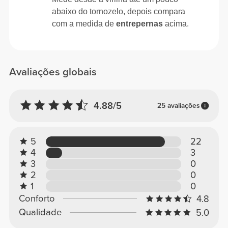
abaixo do tornozelo, depois compara
com a medida de
entrepernas
acima.
Avaliações globais
4.88/5
25 avaliações
5
22
4
3
3
0
2
0
1
0
Conforto
4.8
Qualidade
5.0