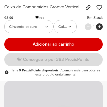
Caixa de Comprimidos Groove Vertical
Em Stock
38
€3.99
Cinzento-escuro
Caixa de Comprimidos Verti
1
Adicionar ao carrinho
Consegue-o por 383 ProzisPoints
Tens
0 ProzisPoints disponíveis.
Acumula mais para obteres
este produto gratuitamente!