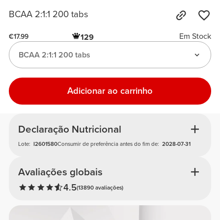
BCAA 2:1:1 200 tabs
Em Stock
129
€17.99
BCAA 2:1:1 200 tabs
Adicionar ao carrinho
Declaração Nutricional
Lote:
I2601580
Consumir de preferência antes do fim de:
2028-07-31
Avaliações globais
4.5
(13890 avaliações)