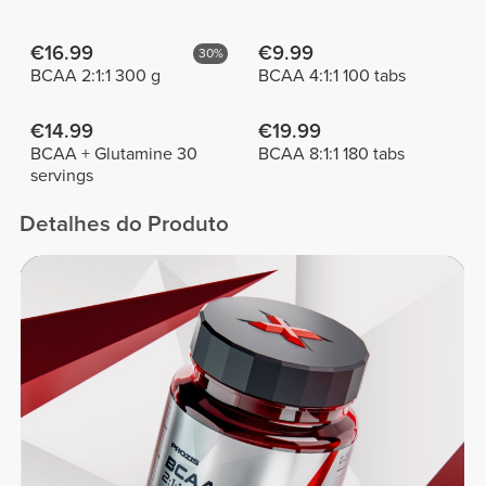
€16.99
€9.99
30%
BCAA 2:1:1 300 g
BCAA 4:1:1 100 tabs
€14.99
€19.99
BCAA + Glutamine 30
BCAA 8:1:1 180 tabs
servings
Detalhes do Produto