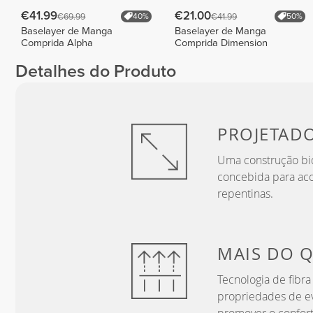
€41.99
€21.00
€69.99
€41.99
40%
50%
Baselayer de Manga
Baselayer de Manga
Comprida Alpha
Comprida Dimension
Detalhes do Produto
PROJETAD
Uma construção bid
concebida para ac
repentinas.
MAIS DO 
Tecnologia de fibr
propriedades de ev