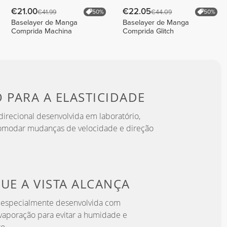
€21.00
€22.05
€41.99
€44.09
50%
50%
Baselayer de Manga
Baselayer de Manga
Comprida Machina
Comprida Glitch
O PARA
A ELASTICIDADE
irecional desenvolvida em laboratório,
omodar mudanças de velocidade e direção
QUE
A VISTA ALCANÇA
a especialmente desenvolvida com
aporação para evitar a humidade e