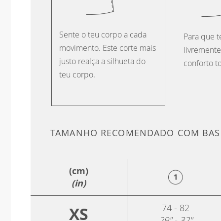
Sente o teu corpo a cada
Para que 
movimento. Este corte mais
livrement
justo realça a silhueta do
conforto t
teu corpo.
TAMANHO RECOMENDADO COM BASE
(cm)
(in)
74 - 82
XS
29" - 32"