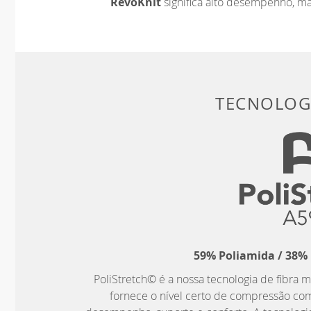
RevoKnit
significa alto desempenho, m
TECNOLOGI
59% Poliamida / 38% 
PoliStretch© é a nossa tecnologia de fibra m
fornece o nível certo de compressão co