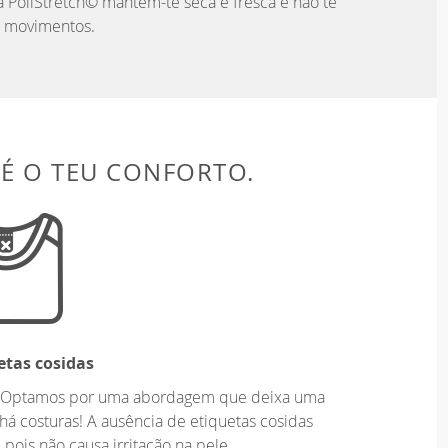
 PoliStretch© mantém-te seca e fresca e não te
s movimentos.
 É O TEU CONFORTO.
etas cosidas
o. Optamos por uma abordagem que deixa uma
há costuras! A ausência de etiquetas cosidas
 pois não causa irritação na pele.