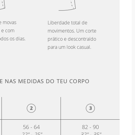
te movas
Liberdade total de
e e com
movimentos. Um corte
odos os dias.
prático e descontraído
para um look casual.
 NAS MEDIDAS DO TEU CORPO
56 - 64
82 - 90
22" - 25"
32" - 35"