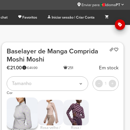
Enviar para:
Idioma
PT
 chat
Favoritos
Iniciar sessão | Criar Conta
Baselayer de Manga Comprida
Moshi Moshi
€21.00
Em stock
€41.99
251
Tamanho
1
Cor
 Rosa-velho / 
 Rosa / 