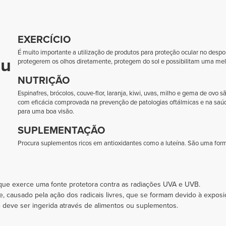
EXERCÍCIO
É muito importante a utilização de produtos para proteção ocular no desport
eu
protegerem os olhos diretamente, protegem do sol e possibilitam uma mel
NUTRIÇÃO
Espinafres, brócolos, couve-flor, laranja, kiwi, uvas, milho e gema de ovo 
com eficácia comprovada na prevenção de patologias oftálmicas e na sa
para uma boa visão.
SUPLEMENTAÇÃO
Procura suplementos ricos em antioxidantes como a luteína. São uma form
 que exerce uma fonte protetora contra as radiações UVA e UVB.
, causado pela ação dos radicais livres, que se formam devido à exposiç
 deve ser ingerida através de alimentos ou suplementos.