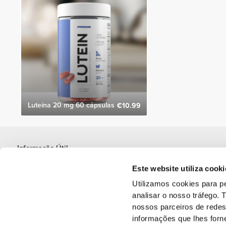
Luteína 20 mg 60 cápsulas
€10.99
Informação Útil
Junta-te à nossa equipa
Este website utiliza cooki
Torna-te Parceiro
Utilizamos cookies para pe
Termos & condições
analisar o nosso tráfego.
Apoio ao Cliente
nossos parceiros de redes
informações que lhes forne