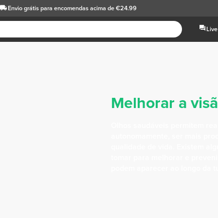
Envio grátis
para encomendas acima de €24.99
Live
Melhorar a vis
Olhos saudáveis permitem real
autonomamente, ser mais produ
qualidade de vida. Existem a
tomar para melhorar e preveni
podem aparecer ao longo da tu