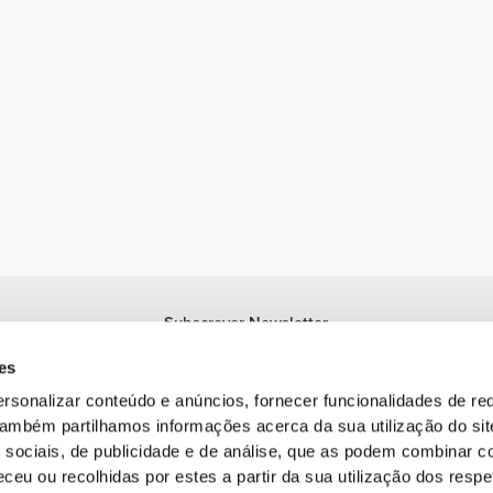
Subscrever Newsletter
Recebe notícias e promoções no teu e-mail.
es
Subscrever
rsonalizar conteúdo e anúncios, fornecer funcionalidades de re
 Também partilhamos informações acerca da sua utilização do si
 sociais, de publicidade e de análise, que as podem combinar c
ceu ou recolhidas por estes a partir da sua utilização dos respe