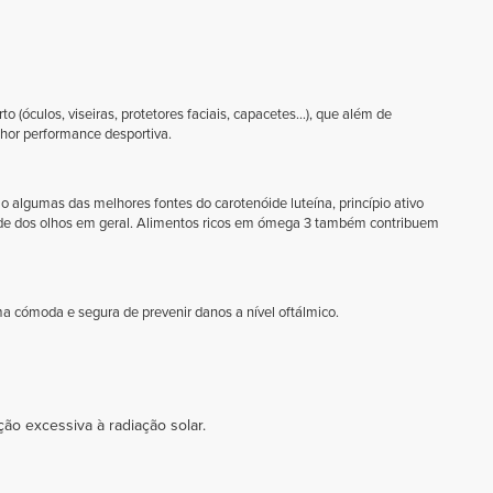
o (óculos, viseiras, protetores faciais, capacetes…), que além de
hor performance desportiva.
são algumas das melhores fontes do carotenóide luteína, princípio ativo
úde dos olhos em geral. Alimentos ricos em ómega 3 também contribuem
a cómoda e segura de prevenir danos a nível oftálmico.
ão excessiva à radiação solar.