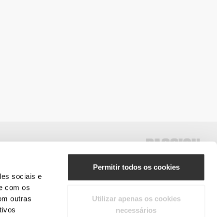
Permitir todos os cookies
des sociais e
te com os
#ExceedYourself
om outras
Utilizar apenas os cookies
tivos
necessários