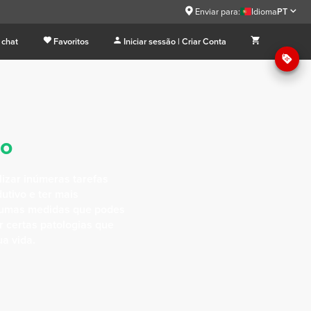
Enviar para:
Idioma
PT
 chat
Favoritos
Iniciar sessão | Criar Conta
ão
izar inúmeras tarefas
tivo e ter mais
lgumas medidas que podes
r certas patologias que
a vida.