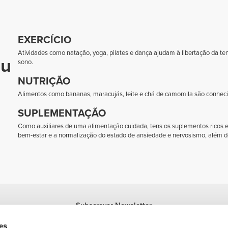
EXERCÍCIO
Atividades como natação, yoga, pilates e dança ajudam à libertação da t
eu
sono.
NUTRIÇÃO
Alimentos como bananas, maracujás, leite e chá de camomila são conheci
SUPLEMENTAÇÃO
Como auxiliares de uma alimentação cuidada, tens os suplementos ricos
bem-estar e a normalização do estado de ansiedade e nervosismo, além d
Subscrever Newsletter
Recebe notícias e promoções no teu e-mail.
es