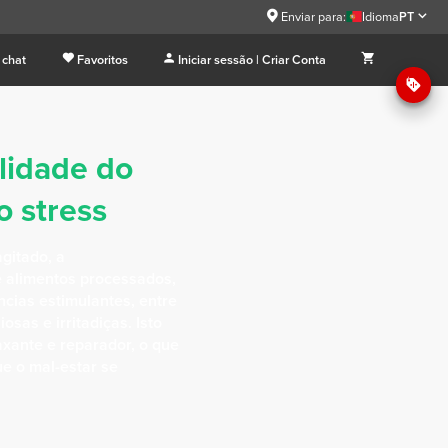
Enviar para:
Idioma
PT
 chat
Favoritos
Iniciar sessão | Criar Conta
lidade do
o stress
agitado, a
e alimentos processados,
cias estimulantes, entre
sas e irritadiças. Isto
axante e reparador, o que
ue o mal-estar se