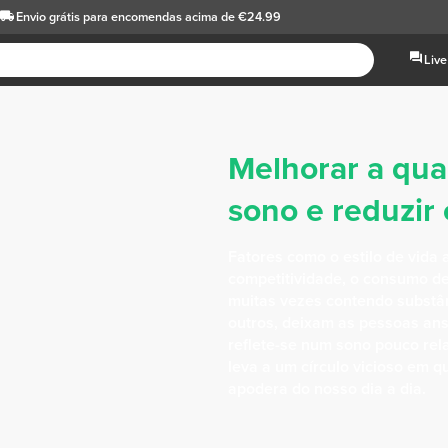
Envio grátis
para encomendas acima de €24.99
Live
Melhorar a qua
sono e reduzir 
Fatores como o estilo de vida 
competitividade, o consumo d
muitas vezes contendo substân
outros, deixam as pessoas ansio
reflete-se num sono pouco rel
leva a um círculo vicioso em q
apodera do nosso dia a dia.