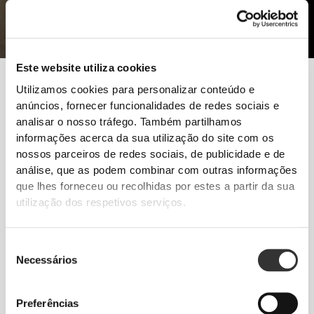
Este website utiliza cookies
Para aumentar a massa muscular, o ideal é ter um bom treino de
Utilizamos cookies para personalizar conteúdo e
força e uma alimentação adequada. O descanso é uma
anúncios, fornecer funcionalidades de redes sociais e
componente essencial pois, sem o descanso necessário, o
analisar o nosso tráfego. Também partilhamos
músculo não consegue crescer.
informações acerca da sua utilização do site com os
nossos parceiros de redes sociais, de publicidade e de
Segue estas dicas e começa hoje mesmo o teu
análise, que as podem combinar com outras informações
progresso!
que lhes forneceu ou recolhidas por estes a partir da sua
EXERCÍCIO
utilização dos respetivos serviços.
Treino de força, com poucas repetições e cargas mais elevadas. Exercícios
naturais com movimentos funcionais - Agachamento, Press, Peso-Morto.
Evita os desportos de endurance.
Seleção
NUTRIÇÃO
Necessários
de
Aumenta a ingestão de todos os macronutrientes, em todas as refeições,
consentimento
especialmente as proteínas.
Preferências
SUPLEMENTAÇÃO