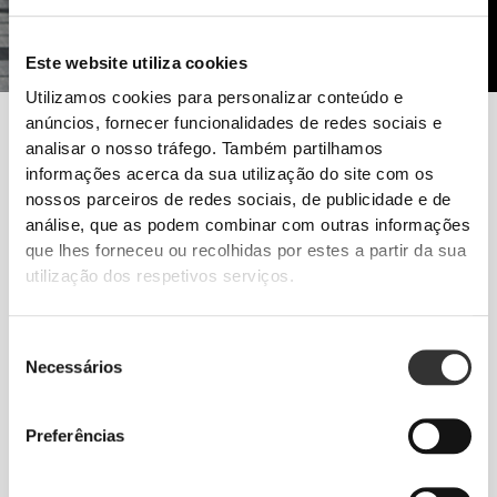
Este website utiliza cookies
Utilizamos cookies para personalizar conteúdo e
Para ter mais força, é essencial ter também mais músculo. Aumenta
anúncios, fornecer funcionalidades de redes sociais e
a ingestão de proteínas e faz um treino focado na força.
analisar o nosso tráfego. Também partilhamos
informações acerca da sua utilização do site com os
nossos parceiros de redes sociais, de publicidade e de
Segue estas dicas e começa hoje mesmo o teu
análise, que as podem combinar com outras informações
progresso!
que lhes forneceu ou recolhidas por estes a partir da sua
EXERCÍCIO
utilização dos respetivos serviços.
Treino de força, com poucas repetições e cargas mais elevadas. Exercícios
naturais com movimentos funcionais - Agachamento, Press, Peso-Morto.
NUTRIÇÃO
Seleção
Necessários
Aumenta a ingestão de todos os macronutrientes em todas as refeições,
de
especialmente as proteínas e hidratos de carbono.
consentimento
SUPLEMENTAÇÃO
Preferências
A suplementação com creatina vai ajudar-te a conseguir o aumento de
força muscular.