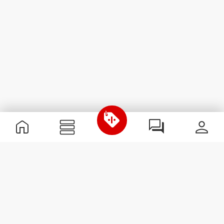
Informação Útil
Junta-te à nossa equipa
Torna-te Parceiro
Termos & condições
Apoio ao Cliente