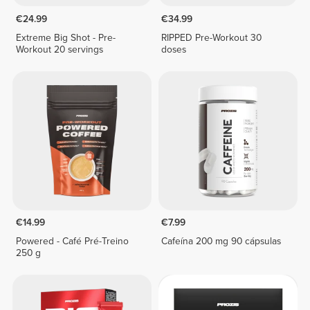
€24.99
€34.99
Extreme Big Shot - Pre-
RIPPED Pre-Workout 30
Workout 20 servings
doses
€14.99
€7.99
Powered - Café Pré-Treino
Cafeína 200 mg 90 cápsulas
250 g