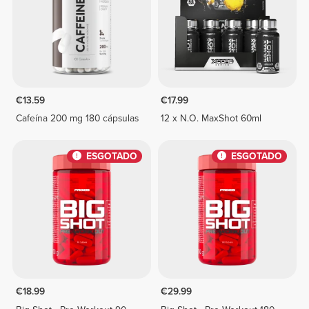
€13.59
€17.99
Cafeína 200 mg 180 cápsulas
12 x N.O. MaxShot 60ml
ESGOTADO
ESGOTADO
€18.99
€29.99