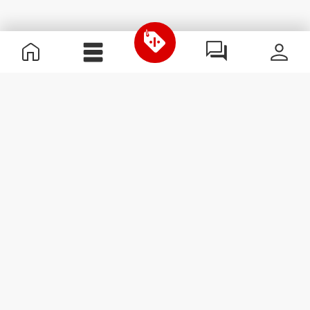
Informação Útil
Junta-te à nossa equipa
Torna-te Parceiro
Termos & condições
Apoio ao Cliente
Subscrever Newsletter
Recebe notícias e
promoções no teu e-mail.
Subscrever
#ExceedYourself