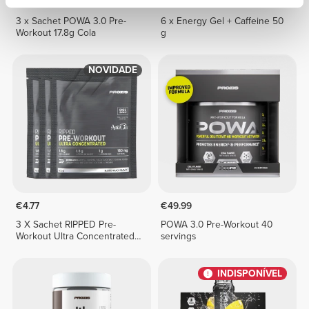
€5.07
€5.94
3 x Sachet POWA 3.0 Pre-
6 x Energy Gel + Caffeine 50
Workout 17.8g Cola
g
NOVIDADE
€4.77
€49.99
3 X Sachet RIPPED Pre-
POWA 3.0 Pre-Workout 40
Workout Ultra Concentrated
servings
12.3 g
INDISPONÍVEL