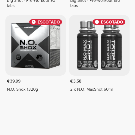
Big Shot - Pre-Workout 90
Big Shot - Pre-Workout 180
tabs
tabs
ESGOTADO
ESGOTADO
€39.99
€3.58
N.O. Shox 1320g
2 x N.O. MaxShot 60ml