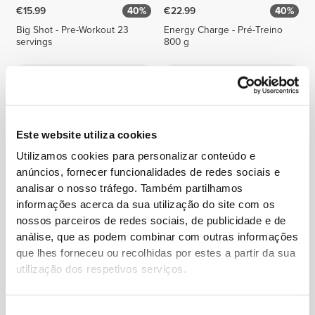
€15.99
40%
€22.99
40%
Big Shot - Pre-Workout 23
Energy Charge - Pré-Treino
servings
800 g
Este website utiliza cookies
Utilizamos cookies para personalizar conteúdo e
anúncios, fornecer funcionalidades de redes sociais e
analisar o nosso tráfego. Também partilhamos
informações acerca da sua utilização do site com os
€2.99
€3.99
25%
€19.99
nossos parceiros de redes sociais, de publicidade e de
8 x Keto Brew - Café Solúvel
Big Shot - Pre-Workout 100
análise, que as podem combinar com outras informações
4 g
caps
que lhes forneceu ou recolhidas por estes a partir da sua
utilização dos respetivos serviços.
Seleção