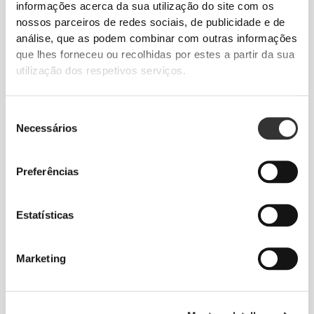
informações acerca da sua utilização do site com os
€34.99
€19.99
nossos parceiros de redes sociais, de publicidade e de
X-Boost - Ultimate Gaming
L-Carnitina 2000 20 vials
Pre-Workout 25 servings
análise, que as podem combinar com outras informações
que lhes forneceu ou recolhidas por estes a partir da sua
utilização dos respetivos serviços.
Seleção
Necessários
de
consentimento
Preferências
€2.99
€3.99
25%
€3.38
Estatísticas
8 x Keto Brew - Café Solúvel
2 x Big Shot - Pre-Workout
4 g
60ml
Marketing
INDISPONÍVEL
ESGOTADO