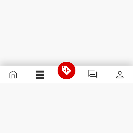
Informação Útil
Junta-te à nossa equipa
Torna-te Parceiro
Termos & condições
Apoio ao Cliente