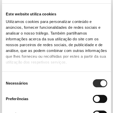
€9.99
€14.99
Zero Glutamine 150 g
BCAA + Glutamine 30
Este website utiliza cookies
servings
Utilizamos cookies para personalizar conteúdo e
anúncios, fornecer funcionalidades de redes sociais e
analisar o nosso tráfego. Também partilhamos
informações acerca da sua utilização do site com os
nossos parceiros de redes sociais, de publicidade e de
análise, que as podem combinar com outras informações
que lhes forneceu ou recolhidas por estes a partir da sua
utilização dos respetivos serviços.
Seleção
€14.99
€8.99
Necessários
de
Glutamine 3000 mg 90 tabs
L-Glutamina 150 g
consentimento
Preferências