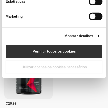
Estatísticas
Marketing
Mostrar detalhes
€38.22
€14.63
Glutamine 3000 mg 270 tabs
Zero Glutamine 300 g
Permitir todos os cookies
Utilizar apenas os cookies necessários
€26.99