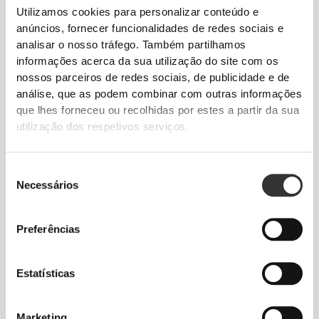
Utilizamos cookies para personalizar conteúdo e
anúncios, fornecer funcionalidades de redes sociais e
analisar o nosso tráfego. Também partilhamos
informações acerca da sua utilização do site com os
nossos parceiros de redes sociais, de publicidade e de
análise, que as podem combinar com outras informações
que lhes forneceu ou recolhidas por estes a partir da sua
utilização dos respetivos serviços.
€17.99
€19.99
Vitamina D3 Profissional 120
Multi PRZ Professional 120
cápsulas moles
caps
Seleção
Necessários
de
consentimento
Preferências
Estatísticas
Marketing