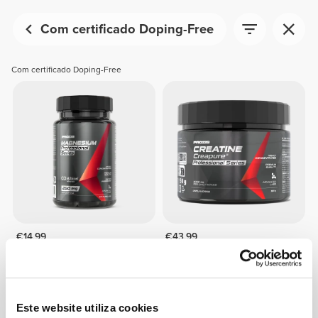
Com certificado Doping-Free
Com certificado Doping-Free
€14.99
€43.99
Magnésio Profissional 60
Creatina Creapure®
cápsulas
Professional 150 g
Este website utiliza cookies