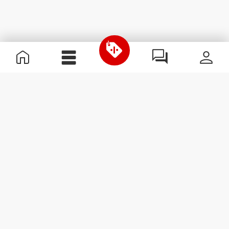
Informação Útil
Junta-te à nossa equipa
Torna-te Parceiro
Termos & condições
Apoio ao Cliente
Subscrever Newsletter
Recebe notícias e
promoções no teu e-mail.
Subscrever
#ExceedYourself