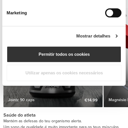
ou no Toe-touch pull-ups, por exemplo.
Marketing
Mostrar detalhes
Permitir todos os cookies
Utilizar apenas os cookies necessários
Jointz 90 caps
Magnésio P
€14.99
Saúde do atleta
Mantém as defesas do teu organismo alerta.
Um sono de qualidade é muito importante para os teus músculos