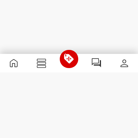
Informação Útil
Junta-te à nossa equipa
Torna-te Parceiro
Termos & condições
Apoio ao Cliente
Subscrever Newsletter
Recebe notícias e