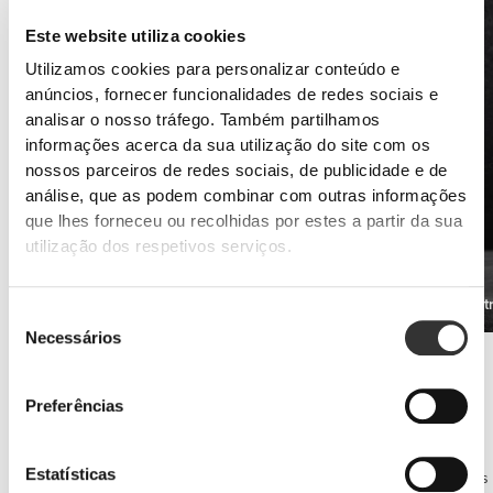
Este website utiliza cookies
Utilizamos cookies para personalizar conteúdo e
anúncios, fornecer funcionalidades de redes sociais e
analisar o nosso tráfego. Também partilhamos
informações acerca da sua utilização do site com os
nossos parceiros de redes sociais, de publicidade e de
análise, que as podem combinar com outras informações
que lhes forneceu ou recolhidas por estes a partir da sua
utilização dos respetivos serviços.
Xtreme L-Carnitine 20 vials
XCESS Ult
€24.99
Seleção
Necessários
de
Prevenção de lesões
consentimento
Articulações!
Preferências
Nos calisténicos, as articulações, principalmente as dos ombros,
merecem muita atenção.
Uma recuperação muscular adequada e articulações lubrificadas e
Estatísticas
protegidas contra inflamações vão fazer a diferença nos Russian Dips