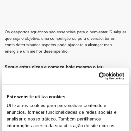
Os desportos aquáticos são essenciais para o bem-estar. Qualquer
que seja o objetivo, uma competição ou pura diversão, ter em
conta determinados aspetos pode ajudar-te a alcançar mais
energia e um melhor desempenho.
Segue estas dicas e começa hoje mesmo o teu
progresso!
EXERCÍCIO
Treinos de endurance para melhorar a resistência cardiovascular e permitir
nadar durante mais tempo. Dedica também alguns treinos para fortalecer
Este website utiliza cookies
o core.
Utilizamos cookies para personalizar conteúdo e
NUTRIÇÃO
anúncios, fornecer funcionalidades de redes sociais e
Faz uma seleção de alimentos a evitar antes de um treino na piscina.
analisar o nosso tráfego. Também partilhamos
Alimentos ricos em gorduras ou fibras e os laticínios podem provocar má
informações acerca da sua utilização do site com os
disposição e alterações na digestão e na função intestinal.