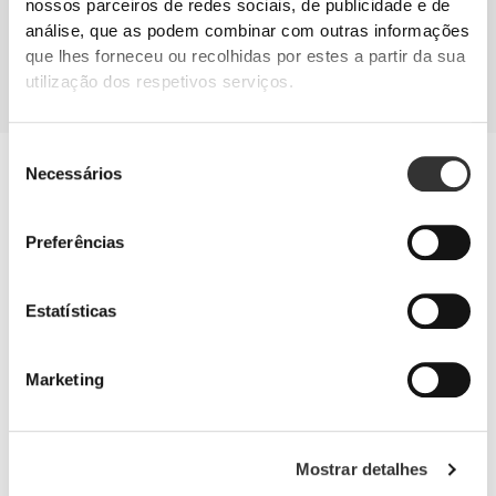
nossos parceiros de redes sociais, de publicidade e de
SUPLEMENTAÇÃO
análise, que as podem combinar com outras informações
Suplementa-te de acordo com as tuas necessidades. Uma vez que o
que lhes forneceu ou recolhidas por estes a partir da sua
desenvolvimento dos músculos é mais díficil nos desportos de piscina, a
solução para construir e preservar a massa muscular poderá passar por
utilização dos respetivos serviços.
adicionar um suplemento proteico à dieta.
Seleção
Ossos e articulações
Necessários
de
Estes suplementos ajudam-te a reduzir a degeneração progressiva
consentimento
das cartilagens, a aliviar dores articulares e a melhorar a tua
mobilidade.
Preferências
Estatísticas
Marketing
Mostrar detalhes