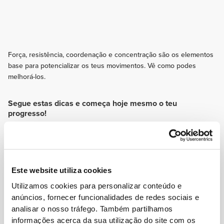
Força, resistência, coordenação e concentração são os elementos
base para potencializar os teus movimentos. Vê como podes
melhorá-los.
Segue estas dicas e começa hoje mesmo o teu
progresso!
EXERCÍCIO
A rotina é inimiga de qualquer traceur. Varia sempre os teus treinos para
que possas submeter o corpo a vários e novos estímulos, dedicando
algumas sessões à prática de movimentos funcionais.
Este website utiliza cookies
NUTRIÇÃO
Utilizamos cookies para personalizar conteúdo e
Uma dieta equilibrada com os três principais macronutrientes é o ideal. As
vitaminas também são importantes, por isso, consome frutas e verduras. O
anúncios, fornecer funcionalidades de redes sociais e
ómega 3 presente em alguns alimentos protege-te das inflamações.
analisar o nosso tráfego. Também partilhamos
SUPLEMENTAÇÃO
informações acerca da sua utilização do site com os