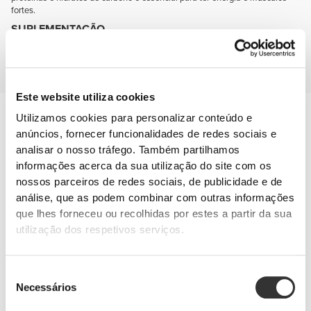
fortes.
SUPLEMENTAÇÃO
Complementa a dieta com suplementos que te ajudem a desenvolver a
força e a massa muscular, a manter a mente desperta e que protejam as
tuas articulações.
Este website utiliza cookies
Prevenção de lesões
Utilizamos cookies para personalizar conteúdo e
Serás mais ágil e resistente se as tuas articulações estiverem
anúncios, fornecer funcionalidades de redes sociais e
saudáveis e protegidas, por isso, lembra-te destes dois nomes:
analisar o nosso tráfego. Também partilhamos
glucosamina e condroitina.
informações acerca da sua utilização do site com os
nossos parceiros de redes sociais, de publicidade e de
análise, que as podem combinar com outras informações
que lhes forneceu ou recolhidas por estes a partir da sua
utilização dos respetivos serviços.
Seleção
Necessários
de
consentimento