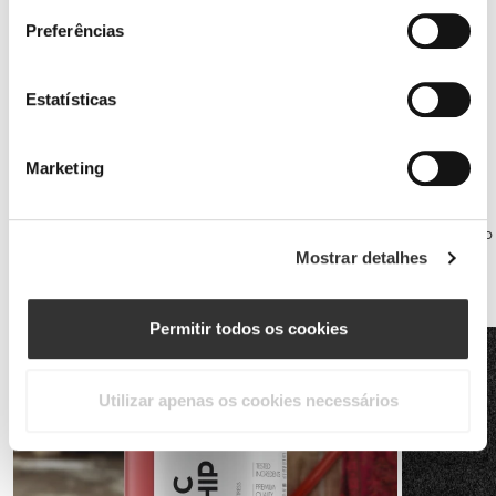
Preferências
Estatísticas
Jointz 90 caps
€14.99
Marketing
Saúde do atleta
Sono de qualidade e uma mente saudável são a tua melhor defesa.
Recupera para o treino seguinte, tirando o máximo partido do período
de sono, tomando um batido de caseína antes de deitar.
Mostrar detalhes
Ao longo do dia, os multivitamínicos cobrem praticamente todas as
necessidades vitamínicas.
Permitir todos os cookies
Utilizar apenas os cookies necessários