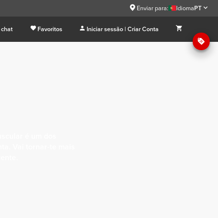
Enviar para:
Idioma
PT
 chat
Favoritos
Iniciar sessão | Criar Conta
uscular é um dos
ta. Vai tornar-te mais
tente.