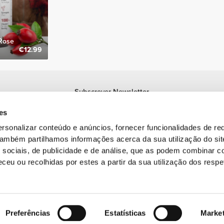
Rose
€12.99
Subscrever Newsletter
Recebe notícias e promoções no teu e-mail.
es
Subscrever
rsonalizar conteúdo e anúncios, fornecer funcionalidades de re
 Também partilhamos informações acerca da sua utilização do si
 sociais, de publicidade e de análise, que as podem combinar c
ceu ou recolhidas por estes a partir da sua utilização dos respe
rca registada da Prozis.com, S.A. | © Copyright 2026 Prozis.com, S.A. Todos os di
Preferências
Estatísticas
Marke