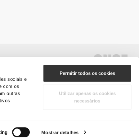
Permitir todos os cookies
des sociais e
te com os
#ExceedYourself
om outras
Utilizar apenas os cookies
tivos
necessários
Métodos de Pagamento
reitos reservados.
ting
Mostrar detalhes