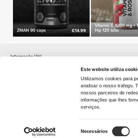
Vitamin C 1000 mg + 
ZMAN 90 caps
Hip 120 tabs
€14.99
Informação Útil
Junta-te à nossa equipa
Este website utiliza cooki
Torna-te Parceiro
Utilizamos cookies para pe
Termos & condições
analisar o nosso tráfego.
Apoio ao Cliente
nossos parceiros de redes
informações que lhes forne
serviços.
Opções de envio
Seleção
'PROZIS' é uma ma
Necessários
de