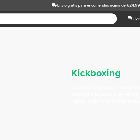
Envio grátis
para encomendas acima de €24.99
Live
Kickboxing
Controlar o peso e a massa m
principais aspetos a ter em con
rápido, mais forte e mais resis