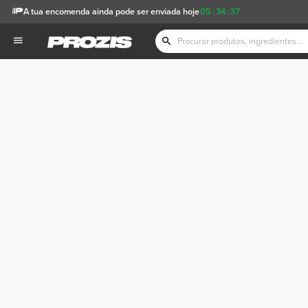
A tua encomenda ainda pode ser enviada hoje
05
:
34
:
37