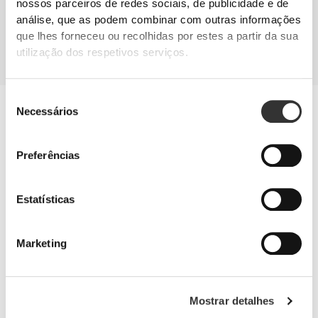
nossos parceiros de redes sociais, de publicidade e de
SUPLEMENTAÇÃO
análise, que as podem combinar com outras informações
Suplementa-te de acordo com as tuas necessidades. Uma vez que o
que lhes forneceu ou recolhidas por estes a partir da sua
desenvolvimento dos músculos é mais díficil nos desportos de piscina, a
solução para construir e preservar a massa muscular poderá passar por
utilização dos respetivos serviços.
adicionar um suplemento proteico à dieta.
Seleção
Ossos e articulações
Necessários
de
Estes suplementos ajudam-te a reduzir a degeneração progressiva
consentimento
das cartilagens, a aliviar dores articulares e a melhorar a tua
mobilidade.
Preferências
Estatísticas
Marketing
Mostrar detalhes