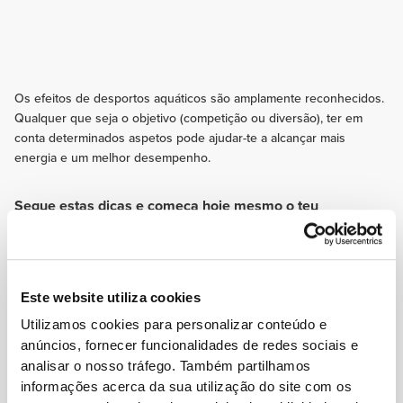
Os efeitos de desportos aquáticos são amplamente reconhecidos.
Qualquer que seja o objetivo (competição ou diversão), ter em
conta determinados aspetos pode ajudar-te a alcançar mais
energia e um melhor desempenho.
Segue estas dicas e começa hoje mesmo o teu
progresso!
EXERCÍCIO
Treinos de endurance para melhorar a resistência cardiovascular e permitir
nadar durante mais tempo. Dedica também alguns treinos para fortalecer
Este website utiliza cookies
o core.
Utilizamos cookies para personalizar conteúdo e
NUTRIÇÃO
anúncios, fornecer funcionalidades de redes sociais e
Faz uma seleção de alimentos a evitar antes de um treino na piscina.
analisar o nosso tráfego. Também partilhamos
Alimentos ricos em gorduras ou fibras e os laticínios podem provocar má
informações acerca da sua utilização do site com os
disposição e alterações na digestão e na função intestinal.