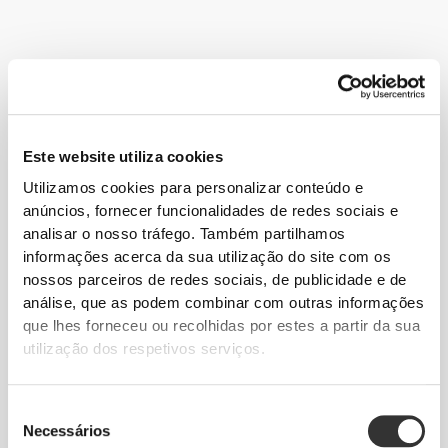
Nem sempre a alimentação que os bailarinos fazem é a melhor.
Uma vez que procuram um corpo magro e leve, têm tendência a
carecer de certos elementos essenciais em qualquer dieta. No
Este website utiliza cookies
entanto, a força muscular é importante e, por isso, todas as
Utilizamos cookies para personalizar conteúdo e
necessidades energéticas deverão ser satisfeitas para maximizar o
anúncios, fornecer funcionalidades de redes sociais e
rendimento, evitar lesões e estar sempre na melhor forma
analisar o nosso tráfego. Também partilhamos
possível.
informações acerca da sua utilização do site com os
nossos parceiros de redes sociais, de publicidade e de
Segue estas dicas e começa hoje mesmo o teu
análise, que as podem combinar com outras informações
progresso!
que lhes forneceu ou recolhidas por estes a partir da sua
utilização dos respetivos serviços.
EXERCÍCIO
Realiza treinos específicos para o fortalecimento dos músculos que
envolvem as tuas articulações. Uma musculatura forte pode ajudar a evitar
Seleção
lesões.
Necessários
de
NUTRIÇÃO