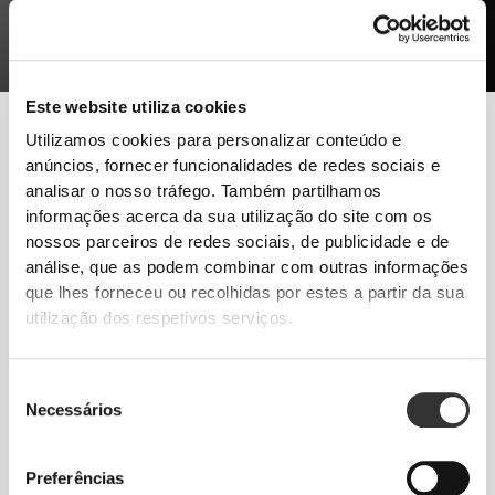
Este website utiliza cookies
Para aumentar a massa muscular, o ideal é ter um bom treino de
Utilizamos cookies para personalizar conteúdo e
força e uma alimentação adequada. O descanso é uma
anúncios, fornecer funcionalidades de redes sociais e
componente essencial pois, sem o descanso necessário, o
analisar o nosso tráfego. Também partilhamos
músculo não consegue crescer.
informações acerca da sua utilização do site com os
nossos parceiros de redes sociais, de publicidade e de
Segue estas dicas e começa hoje mesmo o teu
análise, que as podem combinar com outras informações
progresso!
que lhes forneceu ou recolhidas por estes a partir da sua
EXERCÍCIO
utilização dos respetivos serviços.
Treino de força, com poucas repetições e cargas mais elevadas. Exercícios
naturais com movimentos funcionais - Agachamento, Press, Peso-Morto.
Evita os desportos de endurance.
Seleção
NUTRIÇÃO
Necessários
de
Aumenta a ingestão de todos os macronutrientes, em todas as refeições,
consentimento
especialmente as proteínas.
Preferências
SUPLEMENTAÇÃO