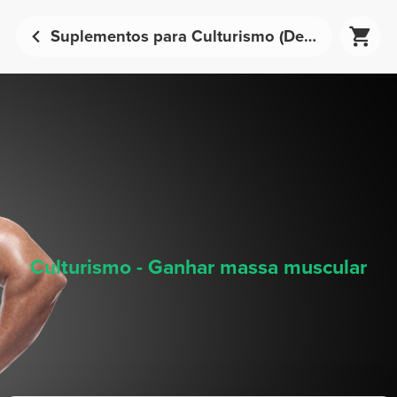
Suplementos para Culturismo (Desenvolver Massa Muscular) - Nutrição Desportiva | Prozis
Culturismo - Ganhar massa muscular