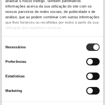
analisar o nosso tráfego. Também partilhamos
informações acerca da sua utilização do site com os
nossos parceiros de redes sociais, de publicidade e de
análise, que as podem combinar com outras informações
que lhes forneceu ou recolhidas por estes a partir da sua
utilização dos respetivos serviços.
PRO•CGT 400 g
€12.99
Seleção
Necessários
Prevenção de lesões
de
Esforços prolongados sujeitam as articulações a uma maior
consentimento
sobrecarga.
Preferências
Protege as articulações com suplementos e ingredientes específicos.
Estatísticas
Marketing