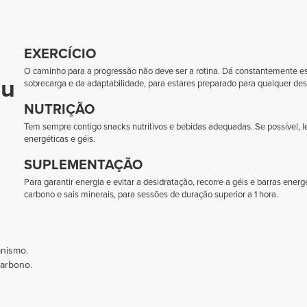
EXERCÍCIO
O caminho para a progressão não deve ser a rotina. Dá constantemente estí
eu
sobrecarga e da adaptabilidade, para estares preparado para qualquer des
NUTRIÇÃO
Tem sempre contigo snacks nutritivos e bebidas adequadas. Se possível, 
energéticas e géis.
SUPLEMENTAÇÃO
Para garantir energia e evitar a desidratação, recorre a géis e barras ene
carbono e sais minerais, para sessões de duração superior a 1 hora.
anismo.
arbono.