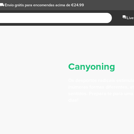
Envio grátis
para encomendas acima de €24.99
Live
Canyoning
Os desportos radicais estimul
inúmeras formas diferentes, a
sentidos. Prepara-te para uma
dias!