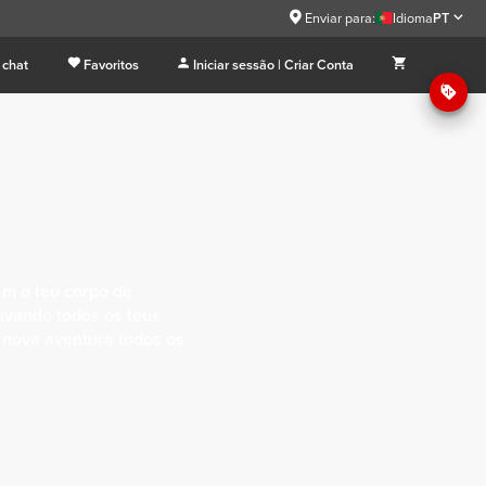
Enviar para:
Idioma
PT
 chat
Favoritos
Iniciar sessão | Criar Conta
am o teu corpo de
tivando todos os teus
 nova aventura todos os