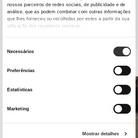
destaque para os hidratos de carbono, mas com baixo teor de fibra, para
nossos parceiros de redes sociais, de publicidade e de
minimizar a possibilidade de desconforto gastrointestinal induzido pelo
análise, que as podem combinar com outras informações
exercício.
que lhes forneceu ou recolhidas por estes a partir da sua
SUPLEMENTAÇÃO
utilização dos respetivos serviços.
Complementa a dieta com suplementos que ajudem a desenvolver massa
muscular, a acelerar a recuperação e a ter energia suficiente para enfrentar
a imprevisibilidade das águas.
Seleção
Necessários
de
Saúde do atleta
consentimento
Inclui antioxidantes na tua alimentação e assegura-te de que o corpo
tem as vitaminas de que necessita.
Preferências
Estatísticas
Marketing
Mostrar detalhes