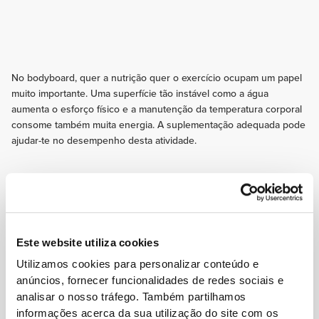
No bodyboard, quer a nutrição quer o exercício ocupam um papel
muito importante. Uma superfície tão instável como a água
aumenta o esforço físico e a manutenção da temperatura corporal
consome também muita energia. A suplementação adequada pode
ajudar-te no desempenho desta atividade.
Segue estas dicas e começa hoje mesmo o teu
progresso!
EXERCÍCIO
Dedica alguns treinos para melhorar o equilíbrio, a propriocetividade e
Este website utiliza cookies
estabilização do core. Exercícios deste tipo vão melhorar a capacidade de
realizar viragens, manter o equilíbrio e corrigir o posicionamento corporal
Utilizamos cookies para personalizar conteúdo e
na prática do desporto.
anúncios, fornecer funcionalidades de redes sociais e
NUTRIÇÃO
analisar o nosso tráfego. Também partilhamos
Duas a três horas antes de entrar na água, faz uma refeição leve, com
informações acerca da sua utilização do site com os