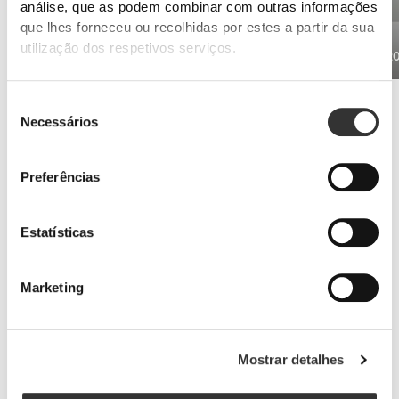
análise, que as podem combinar com outras informações
que lhes forneceu ou recolhidas por estes a partir da sua
utilização dos respetivos serviços.
Beta Alanina 100 cápsulas
Cafeína 2
€12.99
Para ter mais resistência
Seleção
Necessários
Suplementos de whey e de aminoácidos ajudar-te-ão a retardar os
de
sintomas de cansaço.
consentimento
Preferências
Estatísticas
Marketing
Mostrar detalhes