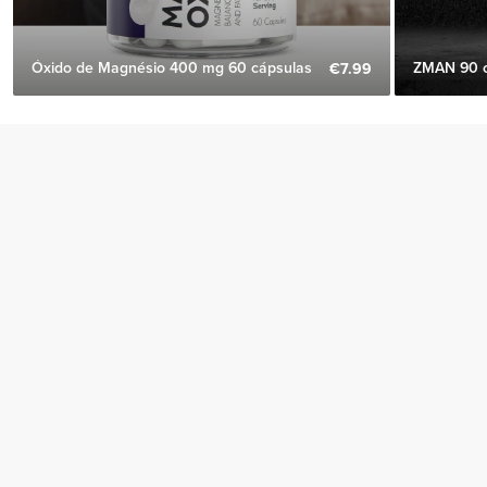
Óxido de Magnésio 400 mg 60 cápsulas
ZMAN 90 
€7.99