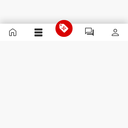
Informação Útil
Junta-te à nossa equipa
Torna-te Parceiro
Termos & condições
Apoio ao Cliente
Subscrever Newsletter
Recebe notícias e
promoções no teu e-mail.
Subscrever
#ExceedYourself