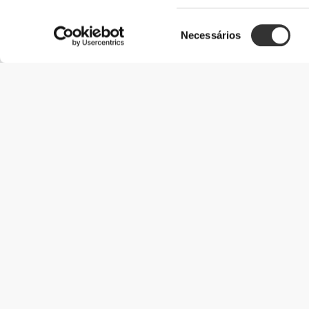
Seleção
Necessários
de
consentimento
Informação Útil
Junta-te à nossa equipa
Torna-te Parceiro
Termos & condições
Apoio ao Cliente
Opções de envio