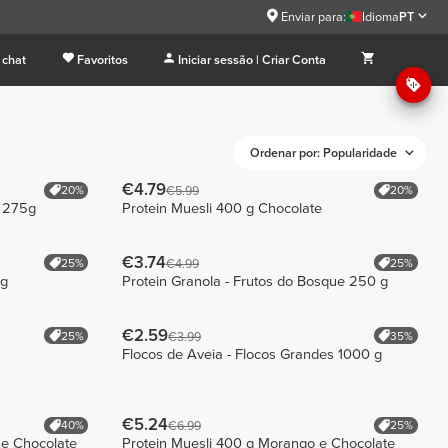
9
Enviar para:
Idioma
PT
 chat
Favoritos
Iniciar sessão | Criar Conta
Ordenar por: Popularidade
€4.79
20%
20%
€5.99
e 275g
Protein Muesli 400 g Chocolate
€3.74
25%
25%
€4.99
 g
Protein Granola - Frutos do Bosque 250 g
€2.59
25%
35%
€3.99
Flocos de Aveia - Flocos Grandes 1000 g
€5.24
40%
25%
€6.99
 e Chocolate
Protein Muesli 400 g Morango e Chocolate