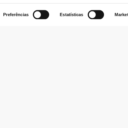
Preferências
Estatísticas
Marke
Subscrever Newsletter
Recebe notícias e promoções no teu e-mail.
Subscrever