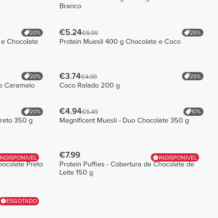
Branco
€5.24
20%
25%
€6.99
 e Chocolate
Protein Muesli 400 g Chocolate e Coco
€3.74
20%
25%
€4.99
 e Caramelo
Coco Ralado 200 g
€4.94
20%
10%
€5.49
Preto 350 g
Magnificent Muesli - Duo Chocolate 350 g
€7.99
INDISPONÍVEL
INDISPONÍVEL
hocolate Preto
Protein Puffies - Cobertura de Chocolate de
Leite 150 g
ESGOTADO