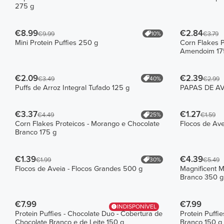
275 g
€8.99
€2.84
10%
€9.99
€3.79
Mini Protein Puffies 250 g
Corn Flakes P
Amendoim 17
€2.09
€2.39
40%
€3.49
€2.99
Puffs de Arroz Integral Tufado 125 g
PAPAS DE AVE
€3.37
€1.27
25%
€4.49
€1.59
Corn Flakes Proteicos - Morango e Chocolate
Flocos de Ave
Branco 175 g
€1.39
€4.39
30%
€1.99
€5.49
Flocos de Aveia - Flocos Grandes 500 g
Magnificent 
Branco 350 g
€7.99
€7.99
INDISPONÍVEL
Protein Puffies - Chocolate Duo - Cobertura de
Protein Puffi
Chocolate Branco e de Leite 150 g
Branco 150 g