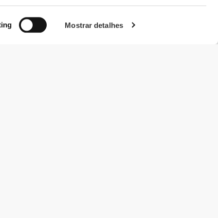
ting
Mostrar detalhes
#ExceedYourself
Métodos de Pagamento