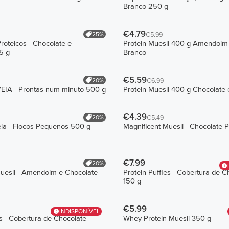
Branco 250 g
€4.79
25%
€5.99
roteicos - Chocolate e
Protein Muesli 400 g Amendoim
5 g
Branco
€5.59
20%
€6.99
IA - Prontas num minuto 500 g
Protein Muesli 400 g Chocolate
€4.39
20%
€5.49
ia - Flocos Pequenos 500 g
Magnificent Muesli - Chocolate 
€7.99
20%
Muesli - Amendoim e Chocolate
Protein Puffies - Cobertura de C
150 g
€5.99
INDISPONÍVEL
es - Cobertura de Chocolate
Whey Protein Muesli 350 g