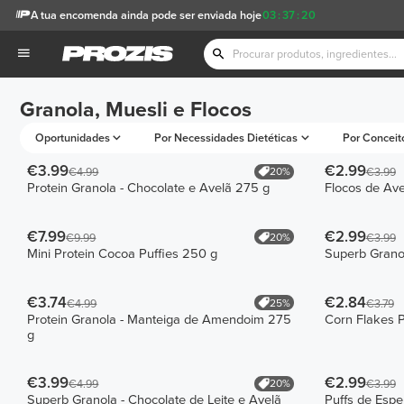
A tua encomenda ainda pode ser enviada hoje
03
:
37
:
20
Granola, Muesli e Flocos
Oportunidades
Por Necessidades Dietéticas
Por Conceit
€3.99
€2.99
20%
€4.99
€3.99
Protein Granola - Chocolate e Avelã 275 g
Flocos de Ave
€7.99
€2.99
20%
€9.99
€3.99
Mini Protein Cocoa Puffies 250 g
Superb Grano
€3.74
€2.84
25%
€4.99
€3.79
Protein Granola - Manteiga de Amendoim 275
Corn Flakes P
g
€3.99
€2.99
20%
€4.99
€3.99
Superb Granola - Chocolate de Leite e Avelã
Puffs de Espe