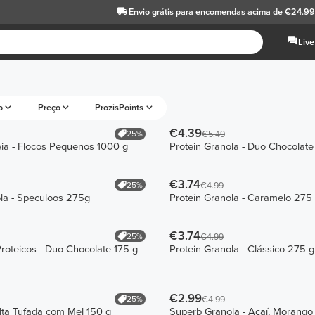
Envio grátis
para encomendas acima de €24.9
Live
o
Preço
ProzisPoints
€4.39
25%
€5.49
ia - Flocos Pequenos 1000 g
Protein Granola - Duo Chocolat
€3.74
25%
€4.99
la - Speculoos 275g
Protein Granola - Caramelo 275
€3.74
25%
€4.99
roteicos - Duo Chocolate 175 g
Protein Granola - Clássico 275 g
€2.99
25%
€4.99
lta Tufada com Mel 150 g
Superb Granola - Açaí, Morango