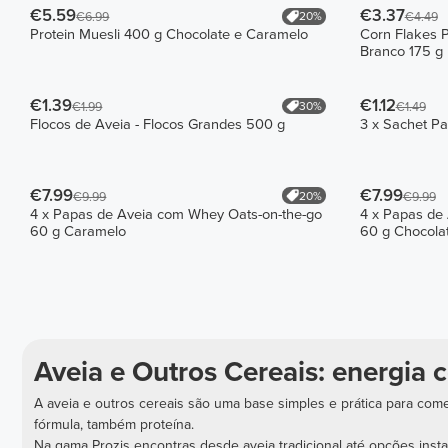
€5.59
€3.37
20%
€6.99
€4.49
Protein Muesli 400 g Chocolate e Caramelo
Corn Flakes P
Branco 175 g
€1.39
€1.12
30%
€1.99
€1.49
Flocos de Aveia - Flocos Grandes 500 g
3 x Sachet Pa
€7.99
€7.99
20%
€9.99
€9.99
4 x Papas de Aveia com Whey Oats-on-the-go
4 x Papas de
60 g Caramelo
60 g Chocola
Aveia e Outros Cereais: energia c
A aveia e outros cereais são uma base simples e prática para come
fórmula, também proteína.
Na gama Prozis encontras desde aveia tradicional até opções insta