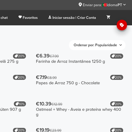
9
Enviar para:
Idioma
PT
 chat
Favoritos
Iniciar sessão | Criar Conta
Ordenar por: Popularidade
€6.39
20%
20%
€7.99
velã 275 g
Farinha de Arroz Instantânea 1250 g
€7.19
20%
20%
€8.99
Papas de Arroz 750 g - Chocolate
€10.39
10%
20%
€12.99
lúten 907 g
Oatmeal + Whey - Aveia e proteína whey 400
g
€19.19
20%
20%
€23.99