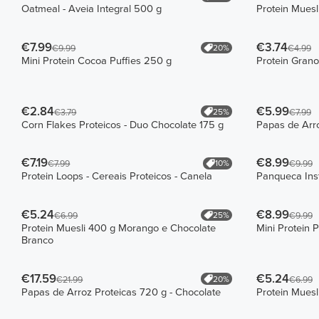
Oatmeal - Aveia Integral 500 g
Protein Muesl
€7.99
€3.74
20%
€9.99
€4.99
Mini Protein Cocoa Puffies 250 g
Protein Grano
€2.84
€5.99
25%
€3.79
€7.99
Corn Flakes Proteicos - Duo Chocolate 175 g
Papas de Arro
€7.19
€8.99
10%
€7.99
€9.99
Protein Loops - Cereais Proteicos - Canela
Panqueca Ins
€5.24
€8.99
25%
€6.99
€9.99
Protein Muesli 400 g Morango e Chocolate
Mini Protein 
Branco
€17.59
€5.24
20%
€21.99
€6.99
Papas de Arroz Proteicas 720 g - Chocolate
Protein Muesl