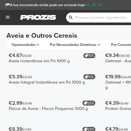
A tua encomenda ainda pode ser enviada hoje
06
:
39
:
02
Aveia e Outros Cereais
Oportunidades
Por Necessidades Dietéticas
Por Conceit
€4.67
€9.34
15%
€5.49
€10.99
Aveia Instantânea em Pó 1000 g
Oatmeal - Ave
€5.39
€19.99
10%
€5.99
€24.9
Aveia Integral Instantânea em Pó 1000 g
Oatmeal + Wh
g
€2.99
€4.39
25%
€3.99
€5.49
Flocos de Aveia - Flocos Pequenos 1000 g
Protein Grano
€6.39
€4.79
20%
€7.99
€5.99