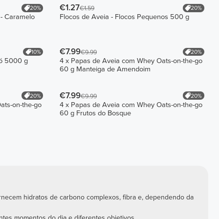
€1.27
20%
20%
€1.59
 - Caramelo
Flocos de Aveia - Flocos Pequenos 500 g
€7.99
10%
20%
€9.99
Pó 5000 g
4 x Papas de Aveia com Whey Oats-on-the-go
60 g Manteiga de Amendoim
€7.99
20%
20%
€9.99
ats-on-the-go
4 x Papas de Aveia com Whey Oats-on-the-go
60 g Frutos do Bosque
 Fornecem hidratos de carbono complexos, fibra e, dependendo da
ntes momentos do dia e diferentes objetivos.