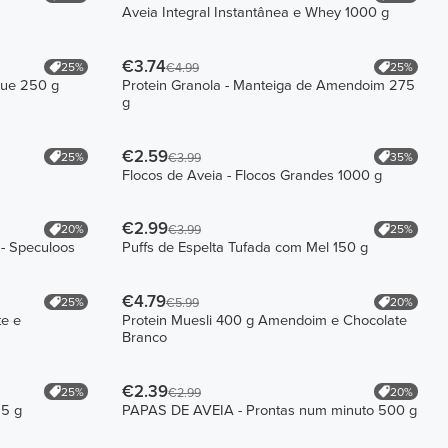
a
Aveia Integral Instantânea e Whey 1000 g
€3.74
25%
25%
€4.99
que 250 g
Protein Granola - Manteiga de Amendoim 275
g
€2.59
25%
35%
€3.99
Flocos de Aveia - Flocos Grandes 1000 g
€2.99
20%
25%
€3.99
 - Speculoos
Puffs de Espelta Tufada com Mel 150 g
€4.79
25%
20%
€5.99
te e
Protein Muesli 400 g Amendoim e Chocolate
Branco
€2.39
25%
20%
€2.99
25 g
PAPAS DE AVEIA - Prontas num minuto 500 g