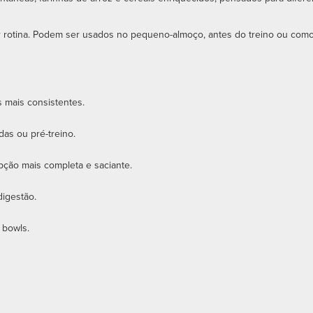
er rotina. Podem ser usados no pequeno-almoço, antes do treino ou como
s mais consistentes.
das ou pré-treino.
ção mais completa e saciante.
digestão.
 bowls.