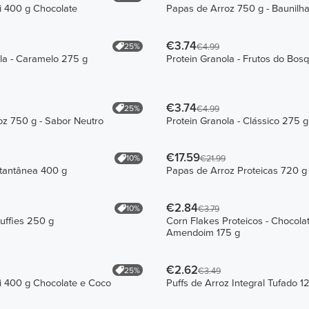
i 400 g Chocolate
Papas de Arroz 750 g - Baunilh
€3.74
25%
€4.99
la - Caramelo 275 g
Protein Granola - Frutos do Bos
€3.74
25%
€4.99
z 750 g - Sabor Neutro
Protein Granola - Clássico 275 g
€17.59
10%
€21.99
tantânea 400 g
Papas de Arroz Proteicas 720 g
€2.84
10%
€3.79
Puffies 250 g
Corn Flakes Proteicos - Chocola
Amendoim 175 g
€2.62
25%
€3.49
i 400 g Chocolate e Coco
Puffs de Arroz Integral Tufado 1