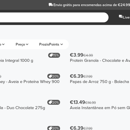
Envio grátis
para encomendas acima de €24.9
Live
o
Preço
ProzisPoints
€3.99
15%
€4.99
ia Integral 1000 g
Protein Granola - Chocolate e A
€6.39
20%
9
€7.99
ey - Aveia e Proteína Whey 900
Papas de Arroz 750 g - Bolacha
€13.49
20%
€14.99
la - Duo Chocolate 275g
Aveia Instantânea em Pó sem G
€6.39
20%
€7.99