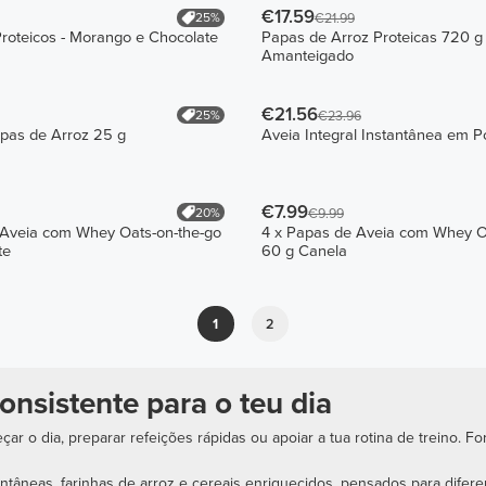
€17.59
25%
€21.99
roteicos - Morango e Chocolate
Papas de Arroz Proteicas 720 g
Amanteigado
€21.56
25%
€23.96
pas de Arroz 25 g
Aveia Integral Instantânea em 
€7.99
20%
€9.99
 Aveia com Whey Oats-on-the-go
4 x Papas de Aveia com Whey O
te
60 g Canela
1
2
onsistente para o teu dia
çar o dia, preparar refeições rápidas ou apoiar a tua rotina de treino.
ntâneas, farinhas de arroz e cereais enriquecidos, pensados para difere