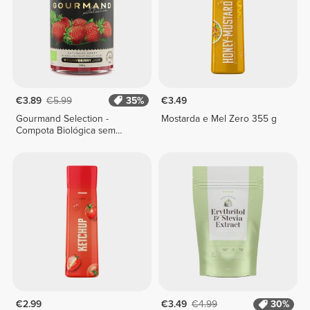
€3.89
€5.99
35%
€3.49
Gourmand Selection -
Mostarda e Mel Zero 355 g
Compota Biológica sem
Açúcares Adicionados 240 g
€2.99
€3.49
€4.99
30%