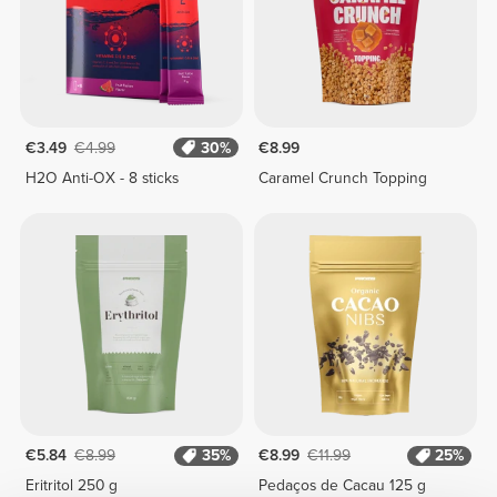
€3.49
€4.99
30%
€8.99
H2O Anti-OX - 8 sticks
Caramel Crunch Topping
€5.84
€8.99
35%
€8.99
€11.99
25%
Eritritol 250 g
Pedaços de Cacau 125 g