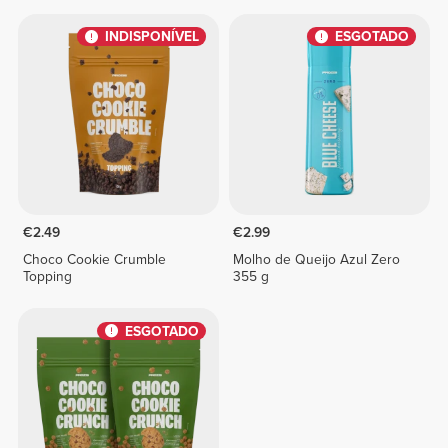
150 g
INDISPONÍVEL
ESGOTADO
€2.49
€2.99
Choco Cookie Crumble
Molho de Queijo Azul Zero
Topping
355 g
ESGOTADO