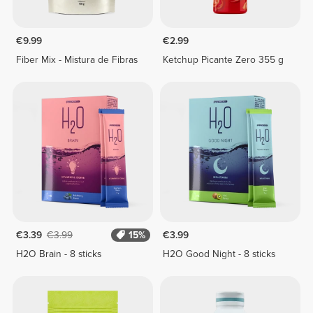
€9.99
€2.99
Fiber Mix - Mistura de Fibras
Ketchup Picante Zero 355 g
€3.39
€3.99
15%
€3.99
H2O Brain - 8 sticks
H2O Good Night - 8 sticks