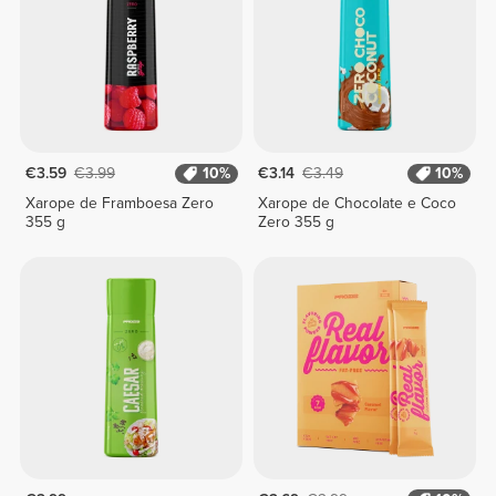
€3.59
€3.99
10%
€3.14
€3.49
10%
Xarope de Framboesa Zero
Xarope de Chocolate e Coco
355 g
Zero 355 g