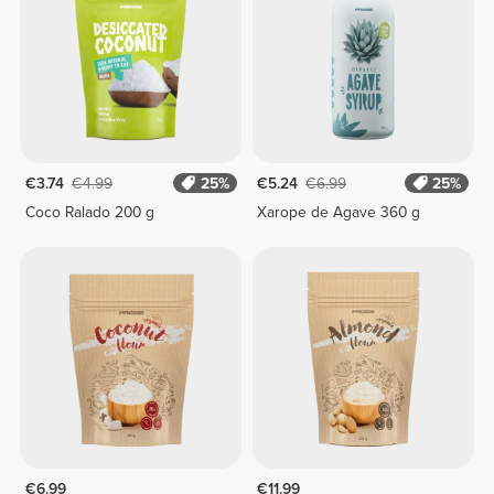
€3.74
€4.99
25%
€5.24
€6.99
25%
Coco Ralado 200 g
Xarope de Agave 360 g
€6.99
€11.99