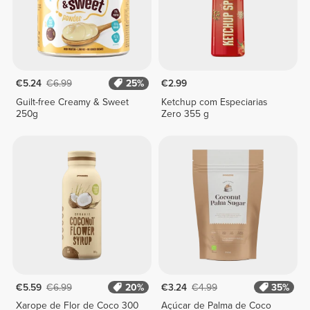
€5.24
€6.99
25%
€2.99
Guilt-free Creamy & Sweet
Ketchup com Especiarias
250g
Zero 355 g
€5.59
€6.99
20%
€3.24
€4.99
35%
Xarope de Flor de Coco 300
Açúcar de Palma de Coco