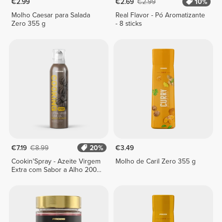
€2.99
€2.69
€2.99
10%
Molho Caesar para Salada
Real Flavor - Pó Aromatizante
Zero 355 g
- 8 sticks
€7.19
€8.99
20%
€3.49
Cookin'Spray - Azeite Virgem
Molho de Caril Zero 355 g
Extra com Sabor a Alho 200
ml