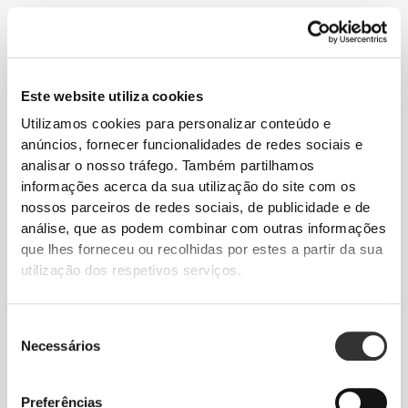
Este website utiliza cookies
Utilizamos cookies para personalizar conteúdo e
anúncios, fornecer funcionalidades de redes sociais e
analisar o nosso tráfego. Também partilhamos
informações acerca da sua utilização do site com os
nossos parceiros de redes sociais, de publicidade e de
€4.49
€4.99
10%
€2.79
€3.99
30%
análise, que as podem combinar com outras informações
H2O Energy - 8 sticks
H2O Immune - 8 sticks
que lhes forneceu ou recolhidas por estes a partir da sua
utilização dos respetivos serviços.
Seleção
Necessários
de
consentimento
Preferências