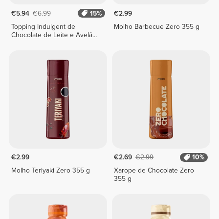
€5.94
€6.99
15%
€2.99
Topping Indulgent de
Molho Barbecue Zero 355 g
Chocolate de Leite e Avelã
250 g
€2.99
€2.69
€2.99
10%
Molho Teriyaki Zero 355 g
Xarope de Chocolate Zero
355 g