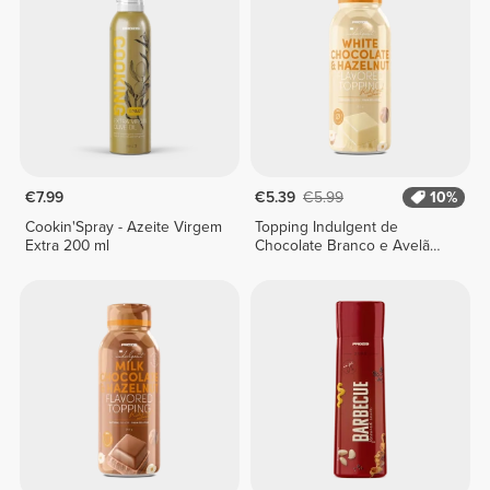
€7.99
€5.39
€5.99
10%
Cookin'Spray - Azeite Virgem
Topping Indulgent de
Extra 200 ml
Chocolate Branco e Avelã
250 g