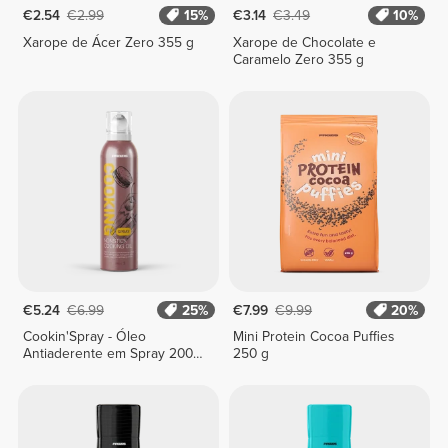
€2.54
€2.99
15%
€3.14
€3.49
10%
Xarope de Ácer Zero 355 g
Xarope de Chocolate e
Caramelo Zero 355 g
€5.24
€6.99
25%
€7.99
€9.99
20%
Cookin'Spray - Óleo
Mini Protein Cocoa Puffies
Antiaderente em Spray 200
250 g
mL