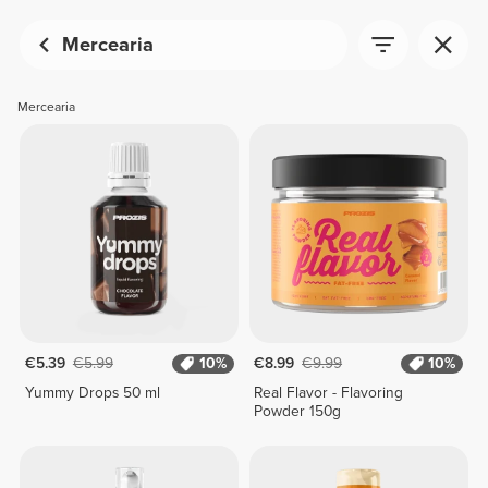
Mercearia
Mercearia
€5.39
€5.99
10%
€8.99
€9.99
10%
Yummy Drops 50 ml
Real Flavor - Flavoring
Powder 150g