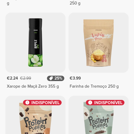
g
250 g
€2.24
€2.99
25%
€3.99
Xarope de Maçã Zero 355 g
Farinha de Tremoço 250 g
INDISPONÍVEL
INDISPONÍVEL