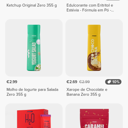
Ketchup Original Zero 355 g
Edulcorante com Eritritol e
Estévia - Fórmula em Pó -
200 g
€2.99
€2.69
€2.99
10%
Molho de Iogurte para Salada
Xarope de Chocolate e
Zero 355 g
Banana Zero 355 g